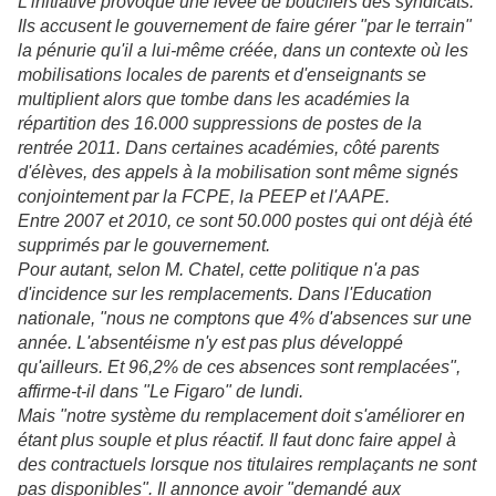
L'initiative provoque une levée de boucliers des syndicats.
Ils accusent le gouvernement de faire gérer "par le terrain"
la pénurie qu'il a lui-même créée, dans un contexte où les
mobilisations locales de parents et d'enseignants se
multiplient alors que tombe dans les académies la
répartition des 16.000 suppressions de postes de la
rentrée 2011. Dans certaines académies, côté parents
d'élèves, des appels à la mobilisation sont même signés
conjointement par la FCPE, la PEEP et l'AAPE.
Entre 2007 et 2010, ce sont 50.000 postes qui ont déjà été
supprimés par le gouvernement.
Pour autant, selon M. Chatel, cette politique n'a pas
d'incidence sur les remplacements. Dans l'Education
nationale, "nous ne comptons que 4% d'absences sur une
année. L'absentéisme n'y est pas plus développé
qu'ailleurs. Et 96,2% de ces absences sont remplacées",
affirme-t-il dans "Le Figaro" de lundi.
Mais "notre système du remplacement doit s'améliorer en
étant plus souple et plus réactif. Il faut donc faire appel à
des contractuels lorsque nos titulaires remplaçants ne sont
pas disponibles". Il annonce avoir "demandé aux