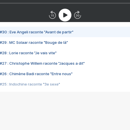
#30 : Eve Angeli raconte "Avant de partir"
#29 : MC Solaar raconte "Bouge de là"
28 : Lorie raconte "Je vais vite"
#27 : Christophe Willem raconte "Jacques a dit"
#26 : Chimène Badi raconte "Entre nous"
#25 : Indochine raconte "3e sexe"
#24 : Zaho raconte "C'est chelou"
#23 : Patrick Bruel raconte "Au café des délices"
#22 : Kyo raconte "Le chemin"
#21 : Nolwenn Leroy raconte "Cassé"