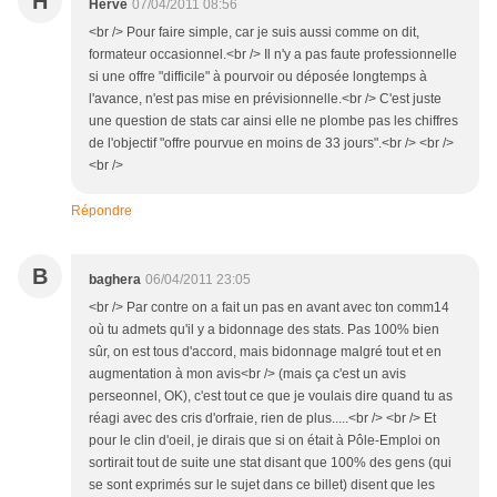
H
Hervé
07/04/2011 08:56
<br /> Pour faire simple, car je suis aussi comme on dit,
formateur occasionnel.<br /> Il n'y a pas faute professionnelle
si une offre "difficile" à pourvoir ou déposée longtemps à
l'avance, n'est pas mise en prévisionnelle.<br /> C'est juste
une question de stats car ainsi elle ne plombe pas les chiffres
de l'objectif "offre pourvue en moins de 33 jours".<br /> <br />
<br />
Répondre
B
baghera
06/04/2011 23:05
<br /> Par contre on a fait un pas en avant avec ton comm14
où tu admets qu'il y a bidonnage des stats. Pas 100% bien
sûr, on est tous d'accord, mais bidonnage malgré tout et en
augmentation à mon avis<br /> (mais ça c'est un avis
perseonnel, OK), c'est tout ce que je voulais dire quand tu as
réagi avec des cris d'orfraie, rien de plus.....<br /> <br /> Et
pour le clin d'oeil, je dirais que si on était à Pôle-Emploi on
sortirait tout de suite une stat disant que 100% des gens (qui
se sont exprimés sur le sujet dans ce billet) disent que les