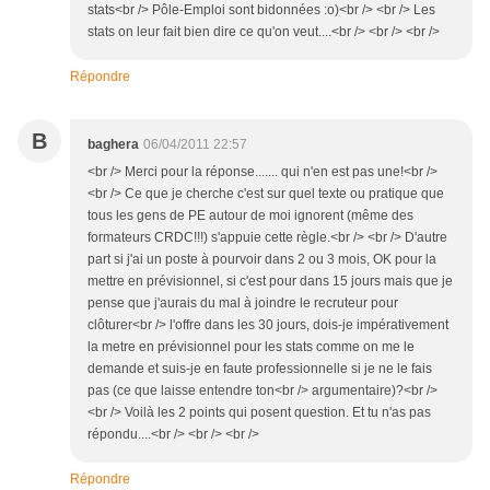
stats<br /> Pôle-Emploi sont bidonnées :o)<br /> <br /> Les
stats on leur fait bien dire ce qu'on veut....<br /> <br /> <br />
Répondre
B
baghera
06/04/2011 22:57
<br /> Merci pour la réponse....... qui n'en est pas une!<br />
<br /> Ce que je cherche c'est sur quel texte ou pratique que
tous les gens de PE autour de moi ignorent (même des
formateurs CRDC!!!) s'appuie cette règle.<br /> <br /> D'autre
part si j'ai un poste à pourvoir dans 2 ou 3 mois, OK pour la
mettre en prévisionnel, si c'est pour dans 15 jours mais que je
pense que j'aurais du mal à joindre le recruteur pour
clôturer<br /> l'offre dans les 30 jours, dois-je impérativement
la metre en prévisionnel pour les stats comme on me le
demande et suis-je en faute professionnelle si je ne le fais
pas (ce que laisse entendre ton<br /> argumentaire)?<br />
<br /> Voilà les 2 points qui posent question. Et tu n'as pas
répondu....<br /> <br /> <br />
Répondre