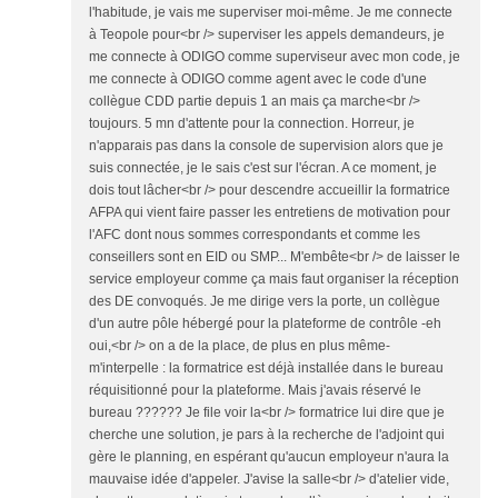
l'habitude, je vais me superviser moi-même. Je me connecte
à Teopole pour<br /> superviser les appels demandeurs, je
me connecte à ODIGO comme superviseur avec mon code, je
me connecte à ODIGO comme agent avec le code d'une
collègue CDD partie depuis 1 an mais ça marche<br />
toujours. 5 mn d'attente pour la connection. Horreur, je
n'apparais pas dans la console de supervision alors que je
suis connectée, je le sais c'est sur l'écran. A ce moment, je
dois tout lâcher<br /> pour descendre accueillir la formatrice
AFPA qui vient faire passer les entretiens de motivation pour
l'AFC dont nous sommes correspondants et comme les
conseillers sont en EID ou SMP... M'embête<br /> de laisser le
service employeur comme ça mais faut organiser la réception
des DE convoqués. Je me dirige vers la porte, un collègue
d'un autre pôle hébergé pour la plateforme de contrôle -eh
oui,<br /> on a de la place, de plus en plus même-
m'interpelle : la formatrice est déjà installée dans le bureau
réquisitionné pour la plateforme. Mais j'avais réservé le
bureau ?????? Je file voir la<br /> formatrice lui dire que je
cherche une solution, je pars à la recherche de l'adjoint qui
gère le planning, en espérant qu'aucun employeur n'aura la
mauvaise idée d'appeler. J'avise la salle<br /> d'atelier vide,