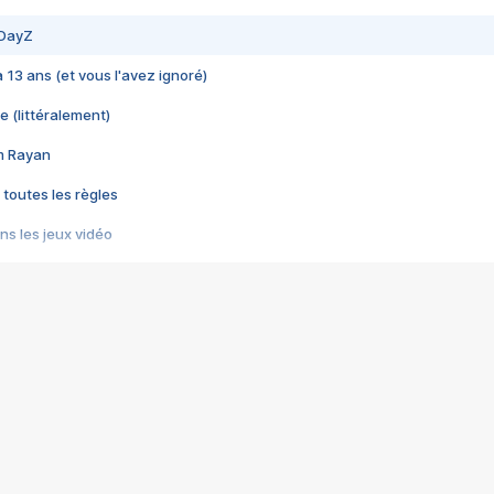
 DayZ
 a 13 ans (et vous l'avez ignoré)
e (littéralement)
im Rayan
 toutes les règles
s les jeux vidéo
us choquant de Rockstar ? - Le scandale BULLY
e plus moche de Steam
du RÊVE tourne au CAUCHEMAR
pendant 8 heures
it… à tort
umiliés par un jeu vidéo