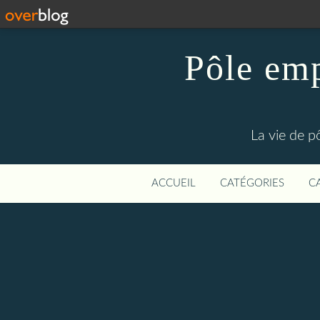
Pôle emp
La vie de p
ACCUEIL
CATÉGORIES
C