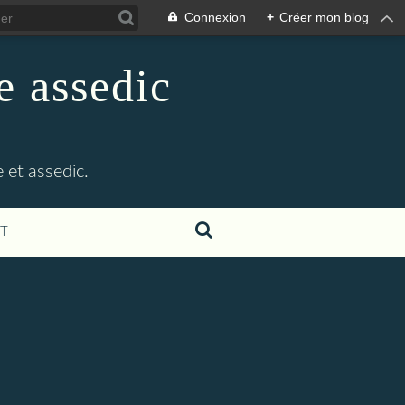
Connexion
+
Créer mon blog
e assedic
 et assedic.
T