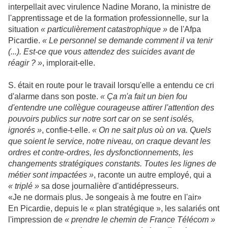
interpellait avec virulence Nadine Morano, la ministre de
l'apprentissage et de la formation professionnelle, sur la
situation
« particulièrement catastrophique »
de l'Afpa
Picardie.
« Le personnel se demande comment il va tenir
(...). Est-ce que vous attendez des suicides avant de
réagir ? »
, implorait-elle.
S. était en route pour le travail lorsqu'elle a entendu ce cri
d'alarme dans son poste.
« Ça m'a fait un bien fou
d'entendre une collègue courageuse attirer l'attention des
pouvoirs publics sur notre sort car on se sent isolés,
ignorés »
, confie-t-elle.
« On ne sait plus où on va. Quels
que soient le service, notre niveau, on craque devant les
ordres et contre-ordres, les dysfonctionnements, les
changements stratégiques constants. Toutes les lignes de
métier sont impactées »
, raconte un autre employé, qui a
« triplé »
sa dose journalière d'antidépresseurs.
«Je ne dormais plus. Je songeais à me foutre en l'air»
En Picardie, depuis le « plan stratégique », les salariés ont
l'impression de
« prendre le chemin de France Télécom »