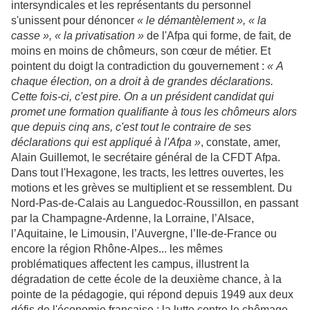
intersyndicales et les représentants du personnel
s'unissent pour dénoncer
« le démantèlement », « la
casse », « la privatisation »
de l'Afpa qui forme, de fait, de
moins en moins de chômeurs, son cœur de métier. Et
pointent du doigt la contradiction du gouvernement :
« A
chaque élection, on a droit à de grandes déclarations.
Cette fois-ci, c'est pire. On a un président candidat qui
promet une formation qualifiante à tous les chômeurs alors
que depuis cinq ans, c'est tout le contraire de ses
déclarations qui est appliqué à l'Afpa »
, constate, amer,
Alain Guillemot, le secrétaire général de la CFDT Afpa.
Dans tout l'Hexagone, les tracts, les lettres ouvertes, les
motions et les grèves
se multiplient et se ressemblent. Du
Nord-Pas-de-Calais au Languedoc-Roussillon, en passant
par la Champagne-Ardenne, la Lorraine, l’Alsace,
l’Aquitaine, le Limousin, l’Auvergne, l’Ile-de-France ou
encore la région Rhône-Alpes... les mêmes
problématiques affectent les campus, illustrent la
dégradation de cette école de la deuxième chance, à la
pointe de la pédagogie, qui répond depuis 1949 aux deux
défis de l'économie française : la lutte contre le chômage