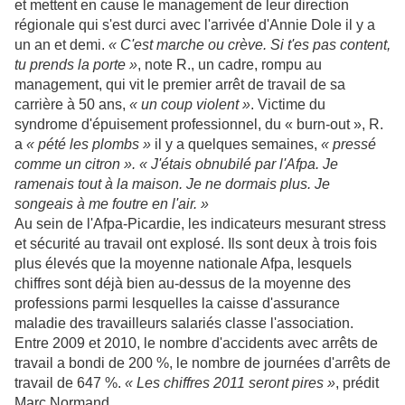
et mettent en cause le management de leur direction
régionale qui s'est durci avec l'arrivée d'Annie Dole il y a
un an et demi.
« C'est marche ou crève. Si t'es pas content,
tu prends la porte »
, note R., un cadre, rompu au
management, qui vit le premier arrêt de travail de sa
carrière à 50 ans,
« un coup violent »
. Victime du
syndrome d'épuisement professionnel, du « burn-out », R.
a
« pété les plombs »
il y a quelques semaines,
« pressé
comme un citron ». « J'étais obnubilé par l'Afpa. Je
ramenais tout à la maison. Je ne dormais plus. Je
songeais à me foutre en l'air. »
Au sein de l'Afpa-Picardie, les indicateurs mesurant stress
et sécurité au travail ont explosé. Ils sont deux à trois fois
plus élevés que la moyenne nationale Afpa, lesquels
chiffres sont déjà bien au-dessus de la moyenne des
professions parmi lesquelles la caisse d'assurance
maladie des travailleurs salariés classe l'association.
Entre 2009 et 2010, le nombre d'accidents avec arrêts de
travail a bondi de 200 %, le nombre de journées d'arrêts de
travail de 647 %.
« Les chiffres 2011 seront pires »
, prédit
Marc Normand.