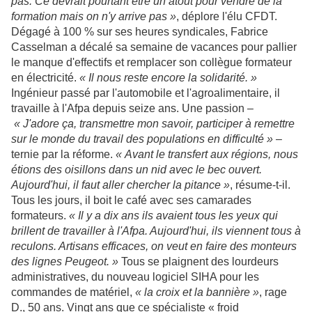
pas. Ce devrait pourtant être un atout pour vendre de la
formation mais on n'y arrive pas »
, déplore l'élu CFDT.
Dégagé à 100 % sur ses heures syndicales, Fabrice
Casselman a décalé sa semaine de vacances pour pallier
le manque d'effectifs et remplacer son collègue formateur
en électricité.
« Il nous reste encore la solidarité. »
Ingénieur passé par l'automobile et l'agroalimentaire, il
travaille à l'Afpa depuis seize ans. Une passion
–
« J'adore ça, transmettre mon savoir, participer à remettre
sur le monde du travail des populations en difficulté »
–
ternie par la réforme.
« Avant le transfert aux régions, nous
étions des oisillons dans un nid avec le bec ouvert.
Aujourd'hui, il faut aller chercher la pitance »
, résume-t-il.
Tous les jours, il boit le café avec ses camarades
formateurs.
« Il y a dix ans ils avaient tous les yeux qui
brillent de travailler à l'Afpa. Aujourd'hui, ils viennent tous à
reculons. Artisans efficaces, on veut en faire des monteurs
des lignes Peugeot. »
Tous se plaignent des lourdeurs
administratives, du nouveau logiciel SIHA pour les
commandes de matériel,
« la croix et la bannière »
, rage
D., 50 ans. Vingt ans que ce spécialiste « froid