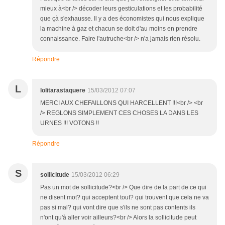
mieux à<br /> décoder leurs gesticulations et les probabilité
que çà s'exhausse. Il y a des économistes qui nous explique
la machine à gaz et chacun se doit d'au moins en prendre
connaissance. Faire l'autruche<br /> n'a jamais rien résolu.
Répondre
L
lolitarastaquere
15/03/2012 07:07
MERCI AUX CHEFAILLONS QUI HARCELLENT !!!<br /> <br
/> REGLONS SIMPLEMENT CES CHOSES LA DANS LES
URNES !!! VOTONS !!
Répondre
S
sollicitude
15/03/2012 06:29
Pas un mot de sollicitude?<br /> Que dire de la part de ce qui
ne disent mot? qui acceptent tout? qui trouvent que cela ne va
pas si mal? qui vont dire que s'ils ne sont pas contents ils
n'ont qu'à aller voir ailleurs?<br /> Alors la sollicitude peut