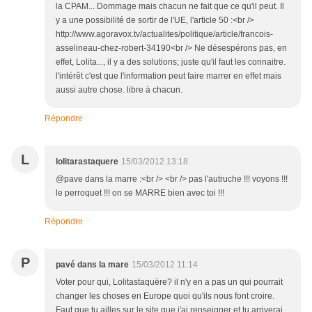
la CPAM... Dommage mais chacun ne fait que ce qu'il peut. Il
y a une possibilité de sortir de l'UE, l'article 50 :<br />
http://www.agoravox.tv/actualites/politique/article/francois-
asselineau-chez-robert-34190<br /> Ne désespérons pas, en
effet, Lolita..., il y a des solutions; juste qu'il faut les connaitre.
l'intérêt c'est que l'information peut faire marrer en effet mais
aussi autre chose. libre à chacun.
Répondre
L
lolitarastaquere
15/03/2012 13:18
@pave dans la marre :<br /> <br /> pas l'autruche !!! voyons !!!
le perroquet !!! on se MARRE bien avec toi !!!
Répondre
P
pavé dans la mare
15/03/2012 11:14
Voter pour qui, Lolitastaquère? il n'y en a pas un qui pourrait
changer les choses en Europe quoi qu'ils nous font croire.
Faut que tu ailles sur le site que j'ai renseigner et tu arriverai