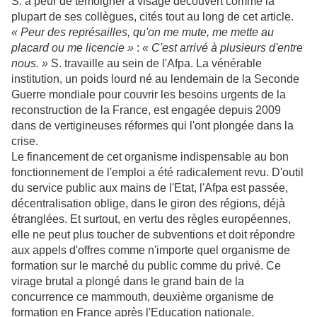
S. a peur de témoigner à visage découvert comme la
plupart de ses collègues, cités tout au long de cet article.
« Peur des représailles, qu'on me mute, me mette au
placard ou me licencie »
:
« C'est arrivé à plusieurs d'entre
nous. »
S. travaille au sein de l'Afpa.
La vénérable
institution, un poids lourd né au lendemain de la Seconde
Guerre mondiale pour couvrir les besoins urgents de la
reconstruction de la France, est engagée depuis 2009
dans de vertigineuses réformes qui l'ont plongée dans la
crise
.
Le financement de cet organisme indispensable au bon
fonctionnement de l'emploi a été radicalement revu. D'outil
du service public aux mains de l'Etat, l'Afpa est passée,
décentralisation oblige, dans le giron des régions, déjà
étranglées. Et surtout, en vertu des règles européennes,
elle ne peut plus toucher de subventions et doit répondre
aux appels d'offres comme n'importe quel organisme de
formation sur le marché du public comme du privé. Ce
virage brutal a plongé dans le grand bain de la
concurrence ce mammouth, deuxième organisme de
formation en France après l'Education nationale.