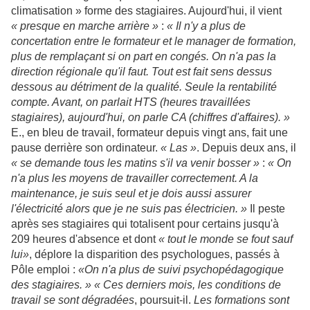
climatisation » forme des stagiaires. Aujourd'hui, il vient
« presque en marche arrière »
:
« Il n'y a plus de
concertation entre le formateur et le manager de formation,
plus de remplaçant si on part en congés. On n'a pas la
direction régionale qu'il faut. Tout est fait sens dessus
dessous au détriment de la qualité. Seule la rentabilité
compte. Avant, on parlait HTS (heures travaillées
stagiaires), aujourd'hui, on parle CA (chiffres d'affaires). »
E., en bleu de travail, formateur depuis vingt ans, fait une
pause derrière son ordinateur.
« Las »
. Depuis deux ans, il
« se demande tous les matins s'il va venir bosser »
:
« On
n'a plus les moyens de travailler correctement. A la
maintenance, je suis seul et je dois aussi assurer
l'électricité alors que je ne suis pas électricien. »
Il peste
après ses stagiaires qui totalisent pour certains jusqu'à
209 heures d'absence et dont
« tout le monde se fout sauf
lui»
, déplore la disparition des psychologues, passés à
Pôle emploi :
«On n'a plus de suivi psychopédagogique
des stagiaires. » « Ces derniers mois, les conditions de
travail se sont dégradées
, poursuit-il.
Les formations sont