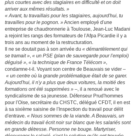
plus courtes avec des stagiaires en difficulté et on doit
arriver aux mêmes résultats. »
« Avant, tu travaillais pour les stagiaires, aujourd'hui, tu
travailles pour le pognon. »
Ancien employé d'une
entreprise de chaudronnerie à Toulouse, Jean-Luc Madani
a rejoint les rangs des formateurs de l'Afpa Picardie il y a
trois ans au moment de la restructuration.
Il ne se doutait pas à son arrivée du
« démantèlement qui
se tramait »
,
« un PSE (plan de sauvegarde pour l'emploi)
déguisé »
,
« la technique de France Télécom »
,
condamne-t-il. Voyant son centre de Beauvais se vider
–
« un centre où la grande problématique était de se garer.
Aujourd'hui, il n'y a plus que deux voitures, la moitié des
formations ont été supprimées »
–
, il a renoué avec le
syndicalisme de sa jeunesse. Défenseur Prud'hommes
pour l'Oise, secrétaire du CHSTC, délégué CFDT, il en est
à sa sixième saisine de l'Inspection du travail pour délit
d'entrave.
« Nous sommes de la viande. A Beauvais, un
médecin du travail écrit noir sur blanc que les salariés sont
en grande détresse. Personne ne bouge. Martyriser,
décourager le salarié, c'est la solution qu'ils ont trouvée