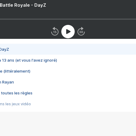
 Battle Royale - DayZ
 DayZ
 a 13 ans (et vous l'avez ignoré)
e (littéralement)
im Rayan
 toutes les règles
s les jeux vidéo
us choquant de Rockstar ? - Le scandale BULLY
e plus moche de Steam