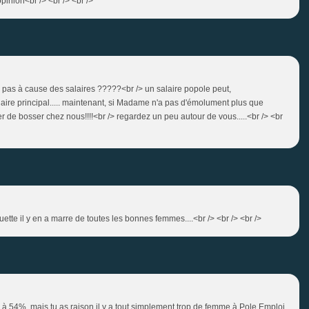
inion<br /> <br /> <br />
-ce pas à cause des salaires ?????<br /> un salaire popole peut,
aire principal..... maintenant, si Madame n'a pas d'émolument plus que
ter de bosser chez nous!!!!<br /> regardez un peu autour de vous.....<br /> <br
tte il y en a marre de toutes les bonnes femmes....<br /> <br /> <br />
 à 54%, mais tu as raison il y a tout simplement trop de femme à Pole Emploi.