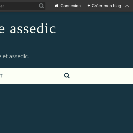
Connexion
+
Créer mon blog
e assedic
 et assedic.
T