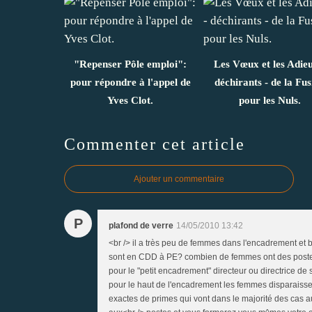
"Repenser Pôle emploi":
Les Vœux et les Adieu
pour répondre à l'appel de
déchirants - de la Fus
Yves Clot.
pour les Nuls.
Commenter cet article
Ajouter un commentaire
P
plafond de verre
14/05/2010 13:42
<br /> il a très peu de femmes dans l'encadrement 
sont en CDD à PE? combien de femmes ont des postes 
pour le "petit encadrement" directeur ou directrice 
pour le haut de l'encadrement les femmes disparaissen
exactes de primes qui vont dans le majorité des cas a