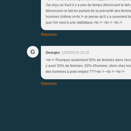
J'ai reçu un tract il y a peu de temps dénoncant le fa
dénoncant ce fait en parlant de la précarité des femmes
hommes (même si<br /> je pense qu'il y a surement b
que l'on veut à une statistique.<br /> <br /> <br />
Répondre
G
Georges
12/05/2010 10:20
<br /> Pourquoi seulement 56% de femmes dans l'encad
y avoir 50% de femmes, 50% d'homme, idem chez les si
des hommes à pole emploi ???<br /> <br /> <br />
Répondre