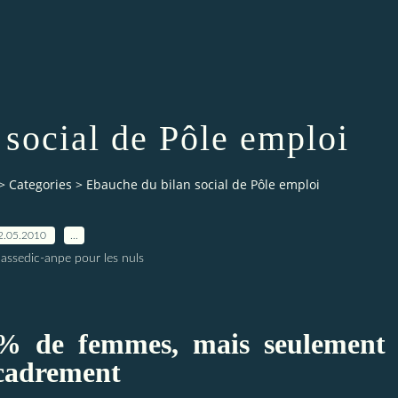
 social de Pôle emploi
>
Categories
>
Ebauche du bilan social de Pôle emploi
2.05.2010
…
 assedic-anpe pour les nuls
4% de femmes, mais seulement
cadrement