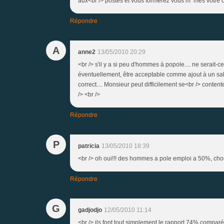
aux<br /> postes et vous formerez vous m^mes votre op
Répondre
A
anne2
13/05/2010 20:29
<br /> s'il y a si peu d'hommes à popole.... ne serait
éventuellement, être acceptable comme ajout à un sal
correct.... Monsieur peut difficilement se<br /> conten
/> <br />
Répondre
P
patricia
13/05/2010 18:39
<br /> oh oui!!! des hommes a pole emploi a 50%, choue
Répondre
G
gadjodjo
12/05/2010 11:14
<br /> ils font tout simplement le rapport 74% comparé