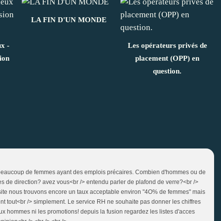
LA FIN D'UN MONDE
x -
Les opérateurs privés de
ion
placement (OPP) en
question.
et beaucoup de femmes ayant des emplois précaires. Combien d'hommes ou de
de direction? avez vous<br /> entendu parler de plafond de verre?<br />
de site nous trouvons encore un taux acceptable environ "4O% de femmes" mais
t tout<br /> simplement. Le service RH ne souhaite pas donner les chiffres
ux hommes ni les promotions! depuis la fusion regardez les listes d'acces