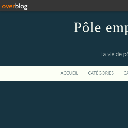
Pôle emp
La vie de p
ACCUEIL
CATÉGORIES
C