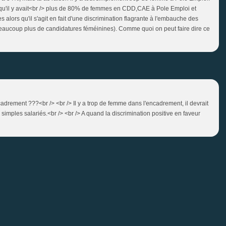
it qu'il y avait<br /> plus de 80% de femmes en CDD,CAE à Pole Emploi et
 alors qu'il s'agit en fait d'une discrimination flagrante à l'embauche des
eaucoup plus de candidatures féméinines). Comme quoi on peut faire dire ce
rement ???<br /> <br /> Il y a trop de femme dans l'encadrement, il devrait
mples salariés.<br /> <br /> A quand la discrimination positive en faveur