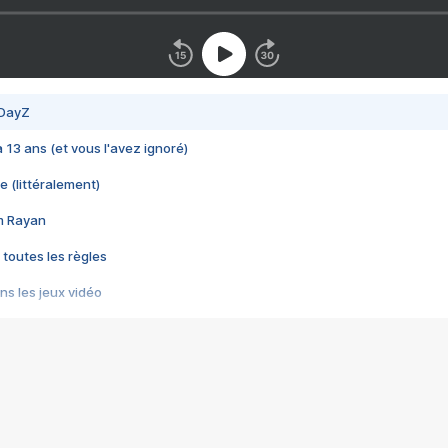
 DayZ
 a 13 ans (et vous l'avez ignoré)
e (littéralement)
im Rayan
 toutes les règles
s les jeux vidéo
us choquant de Rockstar ? - Le scandale BULLY
e plus moche de Steam
du RÊVE tourne au CAUCHEMAR
pendant 8 heures