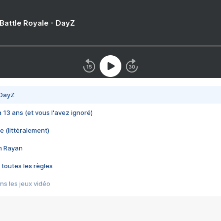
 Battle Royale - DayZ
 DayZ
 a 13 ans (et vous l'avez ignoré)
e (littéralement)
im Rayan
 toutes les règles
s les jeux vidéo
us choquant de Rockstar ? - Le scandale BULLY
e plus moche de Steam