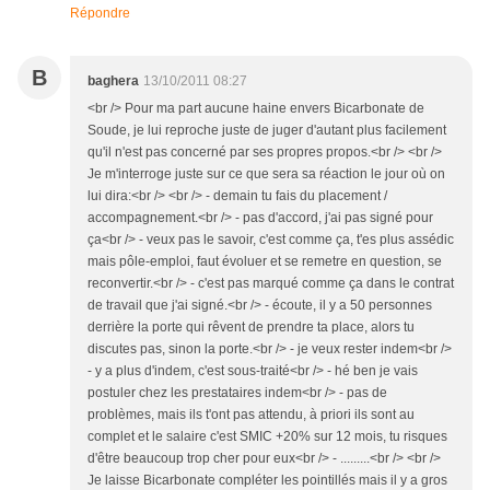
Répondre
B
baghera
13/10/2011 08:27
<br /> Pour ma part aucune haine envers Bicarbonate de
Soude, je lui reproche juste de juger d'autant plus facilement
qu'il n'est pas concerné par ses propres propos.<br /> <br />
Je m'interroge juste sur ce que sera sa réaction le jour où on
lui dira:<br /> <br /> - demain tu fais du placement /
accompagnement.<br /> - pas d'accord, j'ai pas signé pour
ça<br /> - veux pas le savoir, c'est comme ça, t'es plus assédic
mais pôle-emploi, faut évoluer et se remetre en question, se
reconvertir.<br /> - c'est pas marqué comme ça dans le contrat
de travail que j'ai signé.<br /> - écoute, il y a 50 personnes
derrière la porte qui rêvent de prendre ta place, alors tu
discutes pas, sinon la porte.<br /> - je veux rester indem<br />
- y a plus d'indem, c'est sous-traité<br /> - hé ben je vais
postuler chez les prestataires indem<br /> - pas de
problèmes, mais ils t'ont pas attendu, à priori ils sont au
complet et le salaire c'est SMIC +20% sur 12 mois, tu risques
d'être beaucoup trop cher pour eux<br /> - .........<br /> <br />
Je laisse Bicarbonate compléter les pointillés mais il y a gros