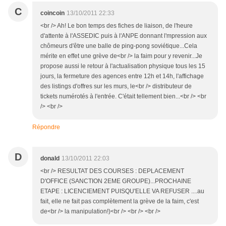
C
coincoin
13/10/2011 22:33
<br /> Ah! Le bon temps des fiches de liaison, de l'heure
d'attente à l'ASSEDIC puis à l'ANPE donnant l'mpression aux
chômeurs d'être une balle de ping-pong soviétique...Cela
mérite en effet une grève de<br /> la faim pour y revenir...Je
propose aussi le retour à l'actualisation physique tous les 15
jours, la fermeture des agences entre 12h et 14h, l'affichage
des listings d'offres sur les murs, le<br /> distributeur de
tickets numérotés à l'entrée. C'était tellement bien...<br /> <br
/> <br />
Répondre
D
donald
13/10/2011 22:03
<br /> RESULTAT DES COURSES : DEPLACEMENT
D'OFFICE (SANCTION 2EME GROUPE)...PROCHAINE
ETAPE : LICENCIEMENT PUISQU'ELLE VA REFUSER ....au
fait, elle ne fait pas complètement la grève de la faim, c'est
de<br /> la manipulation!)<br /> <br /> <br />