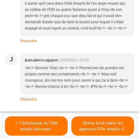
à parier qu'il sera dans l'état d'esprit de l'ex-anpe moyen qui
se coltine de l'EID ou autres fadaises quasi à l'insu de son
plein<br /> gré chaque jour que dieu fait et qui n'avait rien
demandé d'autre que de faire le boulot pour lequel il s'était
engagé et avait signé un contrat, c'est tout!<br /> <br /> <br />
Répondre
J
jean-pierre.nguyen
12/10/2011 23:13
<br /> Bonsoir Total,<br /> <br /> Permet moi de prendre tes
propos comme des compliments.<br /> <br /> Mais soit
courageux, dis moi ton nom pour savoir à qui j'ai à faire.<br />
<br /> Bonne chance à toi,<br /> <br /> JPN<br /> <br /> <br />
Répondre
< Töötukassa: le Pôle
Grève lundi dans les
emploi estonien.
agences Pôle emploi de
Bretagne et de Midi-