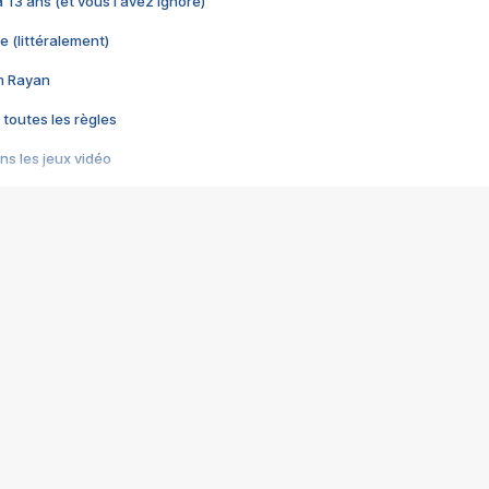
 a 13 ans (et vous l'avez ignoré)
e (littéralement)
im Rayan
 toutes les règles
s les jeux vidéo
us choquant de Rockstar ? - Le scandale BULLY
e plus moche de Steam
du RÊVE tourne au CAUCHEMAR
pendant 8 heures
it… à tort
umiliés par un jeu vidéo
ire - Final Fantasy 8
ti un empire - Age of Empires