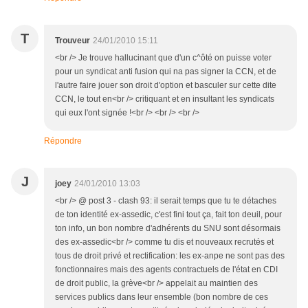
T
Trouveur
24/01/2010 15:11
<br /> Je trouve hallucinant que d'un c^ôté on puisse voter
pour un syndicat anti fusion qui na pas signer la CCN, et de
l'autre faire jouer son droit d'option et basculer sur cette dite
CCN, le tout en<br /> critiquant et en insultant les syndicats
qui eux l'ont signée !<br /> <br /> <br />
Répondre
J
joey
24/01/2010 13:03
<br /> @ post 3 - clash 93: il serait temps que tu te détaches
de ton identité ex-assedic, c'est fini tout ça, fait ton deuil, pour
ton info, un bon nombre d'adhérents du SNU sont désormais
des ex-assedic<br /> comme tu dis et nouveaux recrutés et
tous de droit privé et rectification: les ex-anpe ne sont pas des
fonctionnaires mais des agents contractuels de l'état en CDI
de droit public, la grève<br /> appelait au maintien des
services publics dans leur ensemble (bon nombre de ces