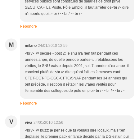
services publics sont constitués de salariés de droit privé:
SECU, CAF, La Poste, Pôle Emploi, il faut arrêter de<br /> dire
n'importe quoi...<br /> <br /> <br />
Répondre
M
milano
24/01/2010 12:59
<br /> @ secure - post 2: le snu n'a rien fait pendant ces
années anpe, de quelle période parles-tu, rétablissons les
vérités, le SNU existe depuis 2001, soit 7 années d'ex-anpe. il
convient plutôt de<br /> dire qu'ont fait les fameuses conf:
CFDT-CGT-FO-CGC-CFTC/SNAP pendant les 34 années qui
ont précédé, il est bon d rétablir les vraies vérités pour
l'ensemble des collègues de pôle emploi<br /> <br /> <br />
Répondre
V
viva
24/01/2010 12:56
<br /> @ buzz: je pense que tu voulais dire locaux, mais t'en
déplaise, le premier pack enfance décidé par la DG est un pur