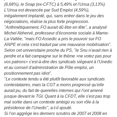
(6,68%), le Snap (ex-CFTC) à 5,49% et l'Unsa (3,13%).
L'Unsa est devancée par Sud Emploi (4,59%),
inégalement implanté, qui, sans entrer dans le jeu des
négociations, réalise la plus forte progression.
"Arithmétiquement, FO aurait dû être en tête", a analysé
Michel Abhervé, professeur d'économie sociale à Marne-
La-Vallée, "mais FO Assedic a pris le pouvoir sur FO
ANPE et cela s'est traduit par une mauvaise mobilisation".
Selon cet universitaire proche du PS, "le Snu n'avait rien à
perdre et a fait campagne sur le thème +ne votez pas pour
vos patrons+ c'est-à-dire des syndicats siégeant à l'Unedic
et au conseil d'administration de Pôle emploi, un
positionnement pas idiot".
"Le contexte tendu a été plutôt favorable aux syndicats
contestataires, mais la CGT a moins progressé qu'elle
aurait pu, du fait de querelles internes qui l'ont amené
jusque devant le TGI. Quant à la CFDT, elle s'est pas trop
mal sortie dans un contexte ambigü vu son rôle à la
présidence de l'Unedic", a-t-il ajouté.
Si l'on aggrège les derniers scrutins de 2007 et 2008 en