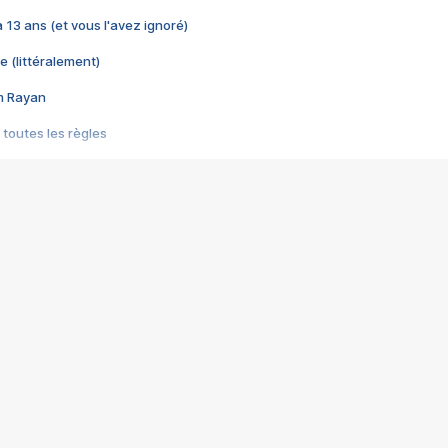
 a 13 ans (et vous l'avez ignoré)
e (littéralement)
im Rayan
 toutes les règles
s les jeux vidéo
us choquant de Rockstar ? - Le scandale BULLY
e plus moche de Steam
du RÊVE tourne au CAUCHEMAR
pendant 8 heures
it… à tort
umiliés par un jeu vidéo
ire - Final Fantasy 8