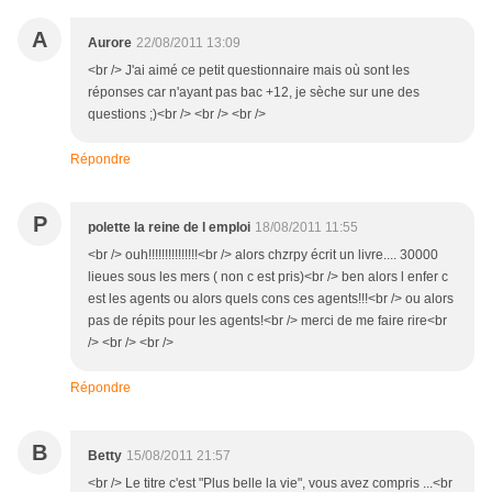
A
Aurore
22/08/2011 13:09
<br /> J'ai aimé ce petit questionnaire mais où sont les
réponses car n'ayant pas bac +12, je sèche sur une des
questions ;)<br /> <br /> <br />
Répondre
P
polette la reine de l emploi
18/08/2011 11:55
<br /> ouh!!!!!!!!!!!!!!!<br /> alors chzrpy écrit un livre.... 30000
lieues sous les mers ( non c est pris)<br /> ben alors l enfer c
est les agents ou alors quels cons ces agents!!!<br /> ou alors
pas de répits pour les agents!<br /> merci de me faire rire<br
/> <br /> <br />
Répondre
B
Betty
15/08/2011 21:57
<br /> Le titre c'est "Plus belle la vie", vous avez compris ...<br