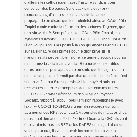
d'ailleurs les cathos jouent avec l'histoire syndical pour
conserver des Délégués Syndicaux sans être<br />
représentatifs, d'ailleurs ils font aussi de la fausse
propagande en disant que leur administratrice au CA de Pôle
Emploi a voté contre la réduction des surfaces d'agence, que
neni<br /> <br /> Sont présents au CA de Pôle Emploi, les
syndicats suivants: CFDT-CFTC-CGC-CGT-FO<br /> <br /> Ah,
là on voit plus tous les posts à la con qui encensaient la CFDT
sur sa signature des primes pour le droit privé !!!! Tu
m'étonnes, ils peuvent bien signer ce genre d'accords pourris
main dans<br /> la main avec la DG pour 500 misérables
euros annuels, puis après faire en sorte que les agents aient
moins d'un poste informatique chacun, moins de surface, c'est
sûr on va finir par être super<br /> bien payé et puis on
recevra les DE et les entreprises dans les chiottes !!! Les
CFDTISTES grands défenseurs des Risques Psychos
Sociaux, rapport à l'appui (pour la fusion rappellons le avec
la<br /> CGC-CFTC-UNSA) signent des accords qui vont
augmenter ces RPS, votent au CA pour plus de malades chez
nous, quel démagogie !!!!<br /> <br /> Quant à la CGC, ils vont
être contents tous les REP et les DAPES qui majoritairement
votent pour eux, ils vont pouvoir les remercier de voir la