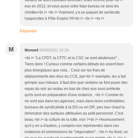
surface de leurs bureaux diminuer, votez encore pour<br />
eux en 2012, et vous aussi votre futur bureau ce sera les
chiottes<br /> <br /> Vraiment, y'a un paquet de syndicats
hyppocrites à Pôle Emploi !!!!!<br /> <br /> <br />
Répondre
M
Monoeil
05/08/2011 10:28
<br /> "La CFDT, la CFTC et la CGC se sont abstenues"...
Tiens donc ! Curieux comme certains débats les voient bien
plus énergiques que cela... Celui sur les frais de
déplacements des élus du CCE, par<br /> exemple, les a fait
grimper aux rideaux. Il faut dire que certains se font payer des
repas du soir au restau en bas de chez eux sous prétexte
qu'ils sont en préparation d'une instance...<br /> Comme ils
ne sont pas dans les agences, mais dans leurs confortables
bureaux de syndicaliste à la DG ou en DR, peu leur chaut la
diminution des surfaces attribuées au petit personnel. C'est
beau,<br /> la culture de la lutte, non ?<br /> Heureusement
qu'il y en a d'autres, y compris non représentés dans ces
instances et commissions de "négociation"...<br /> Au fond, on