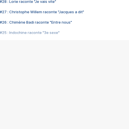
28 : Lorie raconte "Je vais vite"
#27 : Christophe Willem raconte "Jacques a dit"
#26 : Chimène Badi raconte "Entre nous"
#25 : Indochine raconte "3e sexe"
#24 : Zaho raconte "C'est chelou"
#23 : Patrick Bruel raconte "Au café des délices"
#22 : Kyo raconte "Le chemin"
#21 : Nolwenn Leroy raconte "Cassé"
#20 : Patrick Hernandez raconte "Born to be alive"
#19 : Lorie raconte "Près de moi"
#18 : Michael Jones raconte "A nos actes manqués" (avec Jean-Jacque
#17 : Khaled raconte "Aïcha"
#16 : Corneille raconte "Parce qu'on vient de loin"