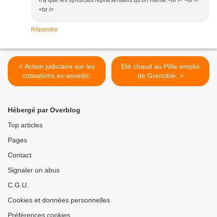
n'a que les syndicats reprtésentatifs qu'on mérite.<br /> <br />
<br />
Répondre
< Action judiciaire sur les
Eté chaud au Pôle emploi
cotisations ex-assedic.
de Grenoble. >
Hébergé par Overblog
Top articles
Pages
Contact
Signaler un abus
C.G.U.
Cookies et données personnelles
Préférences cookies