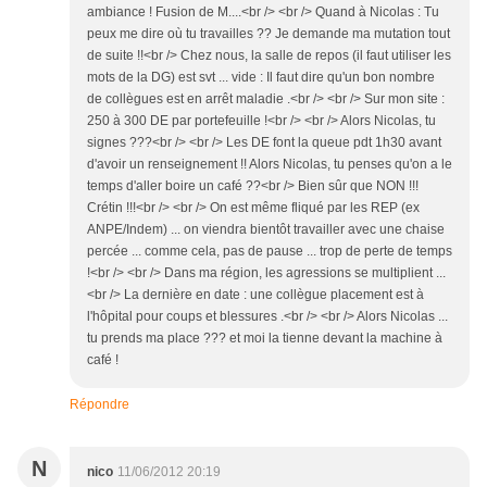
ambiance ! Fusion de M....<br /> <br /> Quand à Nicolas : Tu
peux me dire où tu travailles ?? Je demande ma mutation tout
de suite !!<br /> Chez nous, la salle de repos (il faut utiliser les
mots de la DG) est svt ... vide : Il faut dire qu'un bon nombre
de collègues est en arrêt maladie .<br /> <br /> Sur mon site :
250 à 300 DE par portefeuille !<br /> <br /> Alors Nicolas, tu
signes ???<br /> <br /> Les DE font la queue pdt 1h30 avant
d'avoir un renseignement !! Alors Nicolas, tu penses qu'on a le
temps d'aller boire un café ??<br /> Bien sûr que NON !!!
Crétin !!!<br /> <br /> On est même fliqué par les REP (ex
ANPE/Indem) ... on viendra bientôt travailler avec une chaise
percée ... comme cela, pas de pause ... trop de perte de temps
!<br /> <br /> Dans ma région, les agressions se multiplient ...
<br /> La dernière en date : une collègue placement est à
l'hôpital pour coups et blessures .<br /> <br /> Alors Nicolas ...
tu prends ma place ??? et moi la tienne devant la machine à
café !
Répondre
N
nico
11/06/2012 20:19