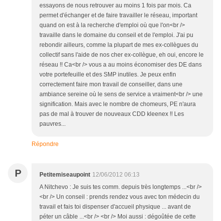
essayons de nous retrouver au moins 1 fois par mois. Ca
permet d'échanger et de faire travailler le réseau, important
quand on est à la recherche d'emploi où que l'on<br />
travaille dans le domaine du conseil et de l'emploi. J'ai pu
rebondir ailleurs, comme la plupart de mes ex-collègues du
collectif sans l'aide de nos cher ex-collègue, eh oui, encore le
réseau !! Ca<br /> vous a au moins économiser des DE dans
votre portefeuille et des SMP inutiles. Je peux enfin
correctement faire mon travail de conseiller, dans une
ambiance sereine où le sens de service a vraiment<br /> une
signification. Mais avec le nombre de chomeurs, PE n'aura
pas de mal à trouver de nouveaux CDD kleenex !! Les
pauvres...
Répondre
P
Petitemiseaupoint
12/06/2012 06:13
A Nitchevo : Je suis tes comm. depuis très longtemps ...<br />
<br /> Un conseil : prends rendez vous avec ton médecin du
travail et fais toi dispenser d'accueil physique ... avant de
péter un câble ...<br /> <br /> Moi aussi : dégoûtée de cette