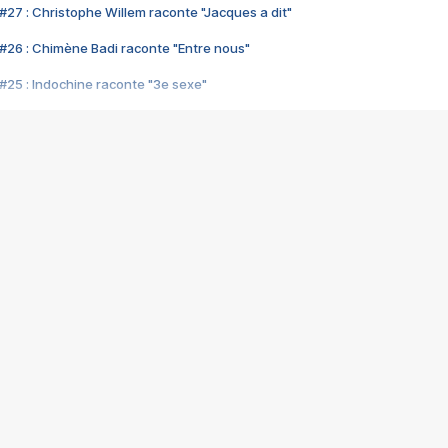
#27 : Christophe Willem raconte "Jacques a dit"
#26 : Chimène Badi raconte "Entre nous"
#25 : Indochine raconte "3e sexe"
#24 : Zaho raconte "C'est chelou"
#23 : Patrick Bruel raconte "Au café des délices"
#22 : Kyo raconte "Le chemin"
#21 : Nolwenn Leroy raconte "Cassé"
#20 : Patrick Hernandez raconte "Born to be alive"
#19 : Lorie raconte "Près de moi"
#18 : Michael Jones raconte "A nos actes manqués" (avec Jean-Jacque
#17 : Khaled raconte "Aïcha"
#16 : Corneille raconte "Parce qu'on vient de loin"
#15 : Indochine raconte "L'aventurier"