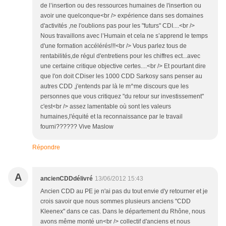
de l’insertion ou des ressources humaines de l'insertion ou
avoir une quelconque<br /> expérience dans ses domaines
d'activités ,ne l'oublions pas pour les "futurs" CDI....<br />
Nous travaillons avec l’Humain et cela ne s’apprend le temps
d'une formation accélérés!!!<br /> Vous parlez tous de
rentabilités,de régul d'entretiens pour les chiffres ect...avec
une certaine critique objective certes....<br /> Et pourtant dire
que l'on doit CDiser les 1000 CDD Sarkosy sans penser au
autres CDD ,j'entends par là le m^me discours que les
personnes que vous critiquez "du retour sur investissement"
c'est<br /> assez lamentable où sont les valeurs
humaines,l'équité et la reconnaissance par le travail
fourni?????? Vive Maslow
Répondre
A
ancienCDDdélivré
13/06/2012 15:43
Ancien CDD au PE je n'ai pas du tout envie d'y retourner et je
crois savoir que nous sommes plusieurs anciens "CDD
Kleenex" dans ce cas. Dans le département du Rhône, nous
avons même monté un<br /> collectif d'anciens et nous