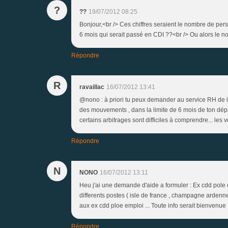
?
??
19/07/2012 08:25
Bonjour,<br /> Ces chiffres seraient le nombre de p
6 mois qui serait passé en CDI ??<br /> Ou alors le 
Répondre
R
ravaillac
16/07/2012 13:41
@nono : à priori tu peux demander au service RH de la 
des mouvements , dans la limite de 6 mois de ton dépar
certains arbitrages sont difficiles à comprendre... les
Répondre
N
NONO
16/07/2012 13:11
Heu j'ai une demande d'aide a formuler : Ex cdd pole
differents postes ( isle de france , champagne ardenne 
aux ex cdd ploe emploi ... Toute info serait bienvenue
Répondre