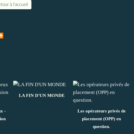
tour à l'accueil
LA FIN D'UN MONDE
x -
Les opérateurs privés de
ion
placement (OPP) en
question.