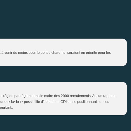
à venir du moins pour le poitou charente, seraient en priorité pour les
ués région par région dans le cadre des 2000 recrutements. Aucun rapport
ur eux la<br /> possibilité d'obtenir un CDI en se positionnant sur ces
ourtant..