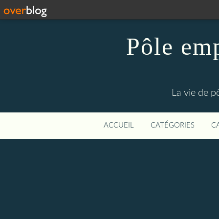
Pôle emp
La vie de p
ACCUEIL
CATÉGORIES
C