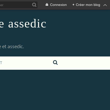
Connexion
+
Créer mon blog
e assedic
 et assedic.
T