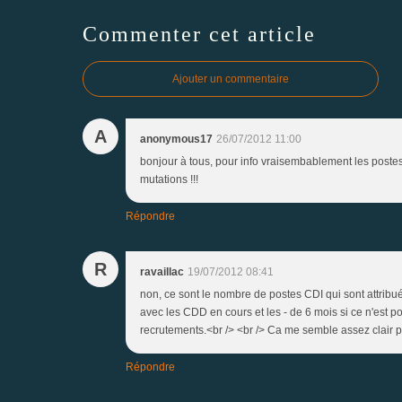
Commenter cet article
Ajouter un commentaire
A
anonymous17
26/07/2012 11:00
bonjour à tous, pour info vraisembablement les postes 
mutations !!!
Répondre
R
ravaillac
19/07/2012 08:41
non, ce sont le nombre de postes CDI qui sont attrib
avec les CDD en cours et les - de 6 mois si ce n'est po
recrutements.<br /> <br /> Ca me semble assez clair p
Répondre