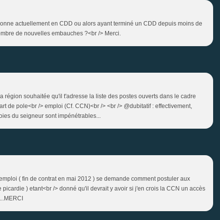
ersonne actuellement en CDD ou alors ayant terminé un CDD depuis moins de
nombre de nouvelles embauches ?<br /> Merci.
région souhaitée qu'il t'adresse la liste des postes ouverts dans le cadre
t de pole<br /> emploi (Cf. CCN)<br /> <br /> @dubitatif : effectivement,
 voies du seigneur sont impénétrables...
 emploi ( fin de contrat en mai 2012 ) se demande comment postuler aux
picardie ) etant<br /> donné qu'il devrait y avoir si j'en crois la CCN un accès
 ...MERCI