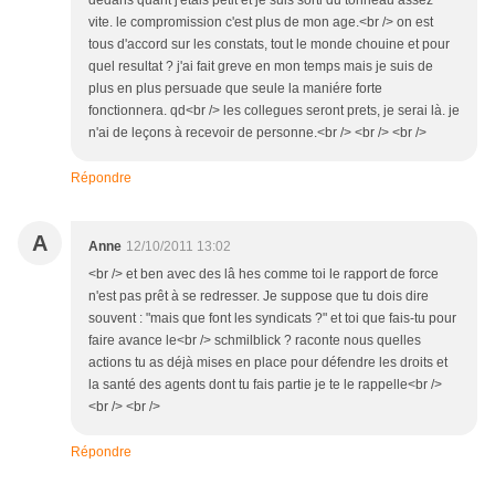
dedans quant j'etais petit et je suis sorti du tonneau assez
vite. le compromission c'est plus de mon age.<br /> on est
tous d'accord sur les constats, tout le monde chouine et pour
quel resultat ? j'ai fait greve en mon temps mais je suis de
plus en plus persuade que seule la maniére forte
fonctionnera. qd<br /> les collegues seront prets, je serai là. je
n'ai de leçons à recevoir de personne.<br /> <br /> <br />
Répondre
A
Anne
12/10/2011 13:02
<br /> et ben avec des lâ hes comme toi le rapport de force
n'est pas prêt à se redresser. Je suppose que tu dois dire
souvent : "mais que font les syndicats ?" et toi que fais-tu pour
faire avance le<br /> schmilblick ? raconte nous quelles
actions tu as déjà mises en place pour défendre les droits et
la santé des agents dont tu fais partie je te le rappelle<br />
<br /> <br />
Répondre