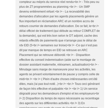
compteur au mépris du service réel rendu<br /> - Très peu ou
plus de ZT programmées au planning.<br /> - Un SMP
devenu entièrement virtuel.<br /> - La recevabilité des
demandes d'allocation par les agents placements génère un
flux important en réclamation ARC et un nombre accru de
retours courrier de demandes d'allocation. De ce fait, le<br />
délai officiel de traitement (qui débute au retour COMPLET de
la demande), qui est très bon selon le DT adjoint, cache des
retards effectifs de paiements que n'arrange pas le délai de
rdv EID (5<br /> semaines sur Iroise)<br /> -Ce qui n’est pas
dit par manque de temps en EID se retrouve en ARC
Placement qui se retrouve débordé.<br /> - Disparition
effective du conseil indemnisation (aide sur le montage de
dossier assistant maternelle, rééxamen, actualisation)<br /> -
Minutage sans marge de manoeuvre pour les activités, les
agents se privant volontairement de pause y compris celle de
midi<br /> <br /> ( Plein d'autre choses intéressantes ont été
dites, mais j'ai pas tout noté...)<br /> <br /> Tous ceci générant
de façon très effective et palpable:<br /> <br /> 1) Un service
dégradé pour les demandeurs d'emploi et les employeurs<br
/> 2) Disparition du temps de repos nécessaire au recentrage
des agents sur les différentes activités.<br /> 3) En