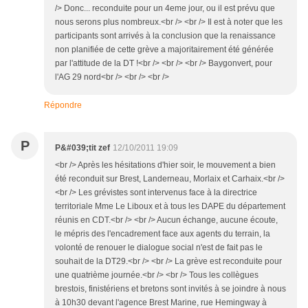
/> Donc... reconduite pour un 4eme jour, ou il est prévu que
nous serons plus nombreux.<br /> <br /> Il est à noter que les
participants sont arrivés à la conclusion que la renaissance
non planifiée de cette grève a majoritairement été générée
par l'attitude de la DT !<br /> <br /> <br /> Baygonvert, pour
l'AG 29 nord<br /> <br /> <br />
Répondre
P
P&#039;tit zef
12/10/2011 19:09
<br /> Après les hésitations d'hier soir, le mouvement a bien
été reconduit sur Brest, Landerneau, Morlaix et Carhaix.<br />
<br /> Les grévistes sont intervenus face à la directrice
territoriale Mme Le Liboux et à tous les DAPE du département
réunis en CDT.<br /> <br /> Aucun échange, aucune écoute,
le mépris des l'encadrement face aux agents du terrain, la
volonté de renouer le dialogue social n'est de fait pas le
souhait de la DT29.<br /> <br /> La grève est reconduite pour
une quatrième journée.<br /> <br /> Tous les collègues
brestois, finistériens et bretons sont invités à se joindre à nous
à 10h30 devant l'agence Brest Marine, rue Hemingway à