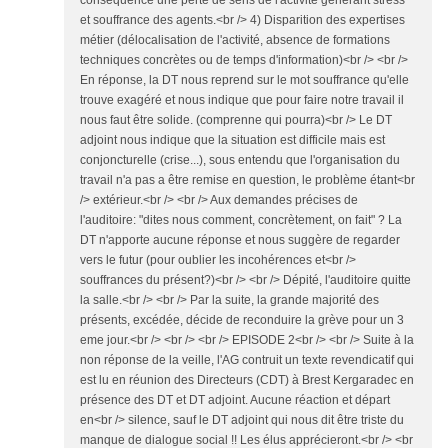
conséquence une perte de sens de l'activité générant stress
et souffrance des agents.<br /> 4) Disparition des expertises
métier (délocalisation de l'activité, absence de formations
techniques concrètes ou de temps d'information)<br /> <br />
En réponse, la DT nous reprend sur le mot souffrance qu'elle
trouve exagéré et nous indique que pour faire notre travail il
nous faut être solide. (comprenne qui pourra)<br /> Le DT
adjoint nous indique que la situation est difficile mais est
conjoncturelle (crise...), sous entendu que l'organisation du
travail n'a pas a être remise en question, le problème étant<br
/> extérieur.<br /> <br /> Aux demandes précises de
l'auditoire: "dites nous comment, concrètement, on fait" ? La
DT n'apporte aucune réponse et nous suggère de regarder
vers le futur (pour oublier les incohérences et<br />
souffrances du présent?)<br /> <br /> Dépité, l'auditoire quitte
la salle.<br /> <br /> Par la suite, la grande majorité des
présents, excédée, décide de reconduire la grève pour un 3
eme jour.<br /> <br /> <br /> EPISODE 2<br /> <br /> Suite à la
non réponse de la veille, l'AG contruit un texte revendicatif qui
est lu en réunion des Directeurs (CDT) à Brest Kergaradec en
présence des DT et DT adjoint. Aucune réaction et départ
en<br /> silence, sauf le DT adjoint qui nous dit être triste du
manque de dialogue social !! Les élus apprécieront.<br /> <br