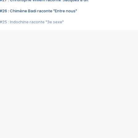
#26 : Chimène Badi raconte "Entre nous"
#25 : Indochine raconte "3e sexe"
#24 : Zaho raconte "C'est chelou"
#23 : Patrick Bruel raconte "Au café des délices"
#22 : Kyo raconte "Le chemin"
#21 : Nolwenn Leroy raconte "Cassé"
#20 : Patrick Hernandez raconte "Born to be alive"
#19 : Lorie raconte "Près de moi"
#18 : Michael Jones raconte "A nos actes manqués" (avec Jean-Jacque
#17 : Khaled raconte "Aïcha"
#16 : Corneille raconte "Parce qu'on vient de loin"
#15 : Indochine raconte "L'aventurier"