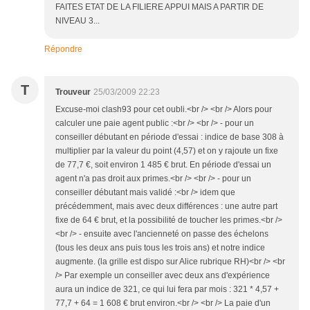
FAITES ETAT DE LA FILIERE APPUI MAIS A PARTIR DE
NIVEAU 3...
Répondre
T
Trouveur
25/03/2009 22:23
Excuse-moi clash93 pour cet oubli.<br /> <br /> Alors pour
calculer une paie agent public :<br /> <br /> - pour un
conseiller débutant en période d'essai : indice de base 308 à
multiplier par la valeur du point (4,57) et on y rajoute un fixe
de 77,7 €, soit environ 1 485 € brut. En période d'essai un
agent n'a pas droit aux primes.<br /> <br /> - pour un
conseiller débutant mais validé :<br /> idem que
précédemment, mais avec deux différences : une autre part
fixe de 64 € brut, et la possibilité de toucher les primes.<br />
<br /> - ensuite avec l'ancienneté on passe des échelons
(tous les deux ans puis tous les trois ans) et notre indice
augmente. (la grille est dispo sur Alice rubrique RH)<br /> <br
/> Par exemple un conseiller avec deux ans d'expérience
aura un indice de 321, ce qui lui fera par mois : 321 * 4,57 +
77,7 + 64 = 1 608 € brut environ.<br /> <br /> La paie d'un