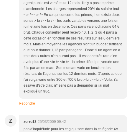
agent public est versée sur 12 mois. Il n'y a pas de prime
d'ancienneté. Les charges représentent 20% du salaire brut.
<br /> <br /> En ce qui concerne les primes, il en existe deux
sortes :<br /> <br /> - les parts variables versées une fois en
juin et une fois en décembre. Ces parts valent chacune 64 €
brut. Chaque conseiller peut recevoir 0, 1, 2, 3 ou 4 parts à
cette occasion en fonction de ses résultats sur les 6 derniers
mois. Mais en moyenne les agences n'ont un budget suffisant
que pour donner 1,13 part par agent... Donc si un agent en a
trois deux autres n'en auront pas... Il est donc très rare d'en
avoir plus d'une.<br /> <br /> - la prime d'équipe, versée une
fois par an en mars. Son montant varie en fonction des
résultats de l'agence sur les 12 derniers mois. D'après ce que
j'ai vu ça varie entre 300 et 700 € brut.<br /> <br /> Voila, j'ai
essayé d'être clair, n'hésite pas à demander si j'ai mal
expliqué un truc.
Répondre
Z
zorro13
25/03/2009 09:42
pas d'inquiétude pour les cag qui sont dans la catégorie 4A...