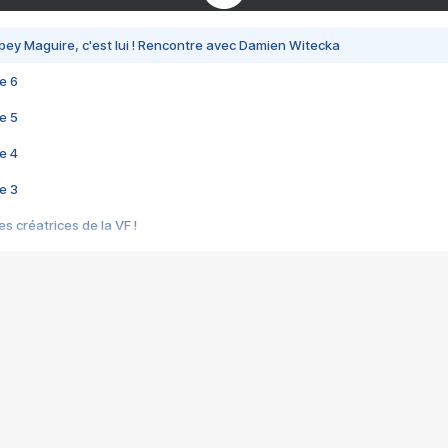
bey Maguire, c'est lui ! Rencontre avec Damien Witecka
e 6
e 5
e 4
e 3
s créatrices de la VF !
e 2
e 1
e Mektoub My Love arrive enfin ! Rencontre avec Shaïn Boumedine et Sal
i : après Toni en famille
elle réalise le bouleversant Dites lui que je l'aime
ais ! Rencontre autour de Vie privée de Rebecca Zlotowski