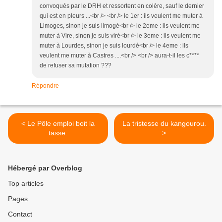
convoqués par le DRH et ressortent en colère, sauf le dernier
qui est en pleurs ...<br /> <br /> le 1er : ils veulent me muter à
Limoges, sinon je suis limogé<br /> le 2eme : ils veulent me
muter à Vire, sinon je suis viré<br /> le 3eme : ils veulent me
muter à Lourdes, sinon je suis lourdé<br /> le 4eme : ils
veulent me muter à Castres ....<br /> <br /> aura-t-il les c****
de refuser sa mutation ???
Répondre
< Le Pôle emploi boit la
La tristesse du kangourou.
tasse.
>
Hébergé par Overblog
Top articles
Pages
Contact