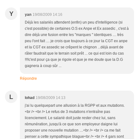
Y
yan
19/08/2009 14:16
Déjà les salariés attendent (enfin) un peu d'intelligence (si
c'est possible) de certaines O.S ex Anpe et Ex assedic , c'est à
dire déjà une fusion entre les "marques " identiques .... très
peu l'ont fait .... je crois que toujours à ce jour la CGT ex anpe
et la CGT ex assedic se crêpent le chignon ...déjà avant de
râler faudrait que le terrain soit prêt ... ce qui est loin du cas
!!!!c'est pour ça que je rigole et que je me doute que la D.G
gagnera à coup sûr ...
Répondre
L
lohad
19/08/2009 14:13
j'ai lu quelquepart une allusion à la RGPP et aux mutations.
<br /> <br /> Le refus de 3 mutations n'entraîne pas
licenciement. Le salarié doit juste rester chez lui, sans
rémunération, jusqu'à ce que son employeur daigne lui
proposer une nouvelle mutation ....<br /> <br /> ca me fait
penser a cette sympathique blague<br /> <br /> 4 gars sont