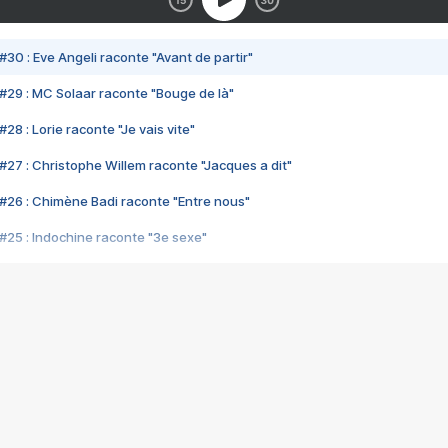
#30 : Eve Angeli raconte "Avant de partir"
#29 : MC Solaar raconte "Bouge de là"
28 : Lorie raconte "Je vais vite"
#27 : Christophe Willem raconte "Jacques a dit"
#26 : Chimène Badi raconte "Entre nous"
#25 : Indochine raconte "3e sexe"
#24 : Zaho raconte "C'est chelou"
#23 : Patrick Bruel raconte "Au café des délices"
#22 : Kyo raconte "Le chemin"
#21 : Nolwenn Leroy raconte "Cassé"
#20 : Patrick Hernandez raconte "Born to be alive"