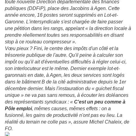
toute nouvelle Direction départementale des finances
publiques (DDFiP), place des Jacobins à Agen. Cette
année encore, 16 postes seront supprimés en Lot-et-
Garonne. L'intersyndicale s'est chargée de faire passer
une pétition dans les rangs, appelant « la direction locale à
prendre réellement toutes ses responsabilités en disant
stop à ce rouleau compresseur ».
Vœu pieux ? Fini, le centre des impôts d'un côté et la
trésorerie publique de l'autre. Qu'il peine à calculer son
impôt ou qu'il ait d'éventuelles difficultés à régler celui-ci,
son interlocuteur est le même. Dernier exemple lot-et-
garonnais en date, à Agen, les deux services sont logés
dans le bâtiment B de la cité administrative depuis le 1er
décembre dernier. Mais l'instauration du « guichet fiscal
unique » ne va pas sans remous, à écouter les doléances
des représentants syndicaux : «
C'est un peu comme à
Pôle emploi
, mêmes causes, mêmes effets : on a
fusionné, les gains de productivité n'ont pas eu lieu. La
réalité du terrain ne colle pas », assure Michel Chaleix, de
FO.