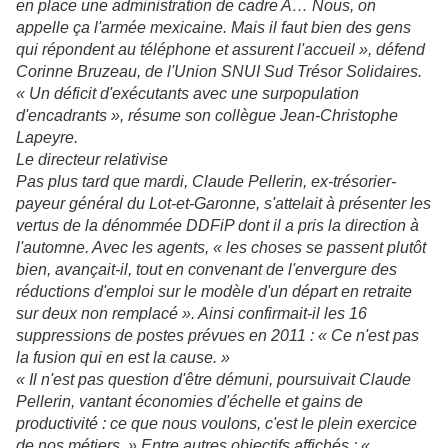
en place une administration de cadre A… Nous, on
appelle ça l'armée mexicaine. Mais il faut bien des gens
qui répondent au téléphone et assurent l'accueil », défend
Corinne Bruzeau, de l'Union SNUI Sud Trésor Solidaires.
« Un déficit d'exécutants avec une surpopulation
d'encadrants », résume son collègue Jean-Christophe
Lapeyre.
Le directeur relativise
Pas plus tard que mardi, Claude Pellerin, ex-trésorier-
payeur général du Lot-et-Garonne, s'attelait à présenter les
vertus de la dénommée DDFiP dont il a pris la direction à
l'automne. Avec les agents, « les choses se passent plutôt
bien, avançait-il, tout en convenant de l'envergure des
réductions d'emploi sur le modèle d'un départ en retraite
sur deux non remplacé ». Ainsi confirmait-il les 16
suppressions de postes prévues en 2011 : « Ce n'est pas
la fusion qui en est la cause. »
« Il n'est pas question d'être démuni, poursuivait Claude
Pellerin, vantant économies d'échelle et gains de
productivité : ce que nous voulons, c'est le plein exercice
de nos métiers. » Entre autres objectifs affichés : «