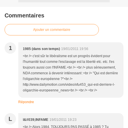
Commentaires
Ajouter un commentaire
1
1985 (dans son temps)
19/01/2011 19:56
<br /> c'est sûr le libéralisme est un progrès évident pour
l'humanité tout comme l'esclavage est la liberté etc. etc. t'es
toujours aussi con l'INFAME.<br /> <br /> plus sérieusement,
NDA commence à devenir intéressant :<br /> "Qui est derrière
l'oligarchie européenne ?"<br />
http://www.dailymotion.com/video/xfu453_qui-est-derriere-l-
oligarchie-europeenne_news<br /> <br /> <br />
Répondre
L
l&#039;INFAME
19/01/2011 19:23
<br /> Alors 1984, TOUJOURS PAS PASSÉ à 1985 ? Tu