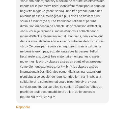
<br /> finalement, sarkozy a décidé de réduire les effectifs des
impôts car le périmètre fiscal vient d'être réduit par un coup de
baguette magique (merci sarko) : une très grande partie des
revenus des<br /> ménages les plus aisés ne devient plus
soumis à l'impot (ce qui se traduit naturellement par une
diminution du besoin de collecte, donc reduction d'effectifs).
<br /> <br /> je reprends : moins d'impôts à collecter donc
moins d'effectifs. l'équation tient du bon sens, non ? et le tout
dans le souci de lutter efficacement contre les déficits....<br />
<br /> Certains parmi vous s'en réjouiront, mais à tort car ils
ne bénéficieront pas, eux, de toutes ces largesses. l'effort
fiscal restera supporté très majoritairement par les classes
moyennes, les<br /> classes aisées en étant, elles, presque
complétement exonérées.<br /> <br /> les classes aisées
internationalisées (libérales et mondialistes, par extension)
n'ont plus à se soucier de leurs contribution, via l'impôt, à la
solidarité et la cohésion nationale (c'est l'objet<br /> des
services publiques) car elles se sentent dégagées (ethos et
praxis)de toute responsabilité et de tout dette envers le
peuple.<br /> <br /> <br />
Répondre