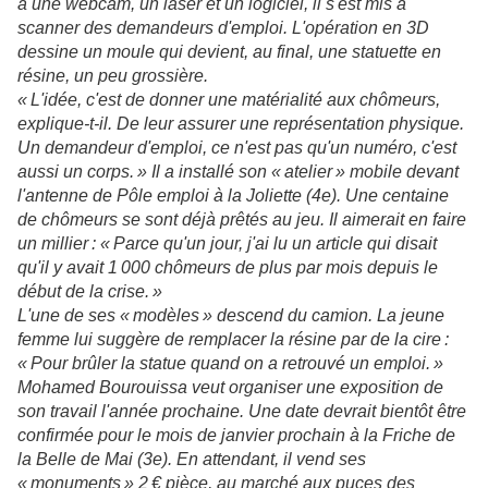
à une webcam, un laser et un logiciel, il s'est mis à
scanner des demandeurs d'emploi. L'opération en 3D
dessine un moule qui devient, au final, une statuette en
résine, un peu grossière.
« L'idée, c'est de donner une matérialité aux chômeurs,
explique-t-il. De leur assurer une représentation physique.
Un demandeur d'emploi, ce n'est pas qu'un numéro, c'est
aussi un corps. » Il a installé son « atelier » mobile devant
l'antenne de Pôle emploi à la Joliette (4e). Une centaine
de chômeurs se sont déjà prêtés au jeu. Il aimerait en faire
un millier : « Parce qu'un jour, j'ai lu un article qui disait
qu'il y avait 1 000 chômeurs de plus par mois depuis le
début de la crise. »
L'une de ses « modèles » descend du camion. La jeune
femme lui suggère de remplacer la résine par de la cire :
« Pour brûler la statue quand on a retrouvé un emploi. »
Mohamed Bourouissa veut organiser une exposition de
son travail l'année prochaine. Une date devrait bientôt être
confirmée pour le mois de janvier prochain à la Friche de
la Belle de Mai (3e). En attendant, il vend ses
« monuments » 2 € pièce, au marché aux puces des