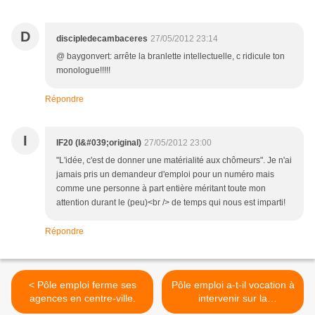
D
discipledecambaceres
27/05/2012 23:14
@ baygonvert: arrête la branlette intellectuelle, c ridicule ton
monologue!!!!!
Répondre
I
IF20 (l&#039;original)
27/05/2012 23:00
"L'idée, c'est de donner une matérialité aux chômeurs". Je n'ai
jamais pris un demandeur d'emploi pour un numéro mais
comme une personne à part entière méritant toute mon
attention durant le (peu)<br /> de temps qui nous est imparti!
Répondre
< Pôle emploi ferme ses
Pôle emploi a-t-il vocation à
agences en centre-ville.
intervenir sur la
réglementation de