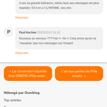
3 ans sa grande tolérance, même face aux messages les plus
stupides ! Et il en a ! (L'INFAME, sev, etc)
Répondre
P
Paul Hochon
26/05/2012 16:13
Nouveau ou nerveux ????<br /> <br /> Cela arrive qu'on ne
"visualise" pas nos messages sur l'instant
Répondre
< La convention tripartite
L'art aux portes de Pôle
Etat-UNEDIC-Pôle emploi
emploi. >
sera-t-elle renégociée ?
Hébergé par Overblog
Top articles