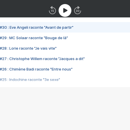
#30 : Eve Angeli raconte "Avant de partir"
#29 : MC Solaar raconte "Bouge de là"
28 : Lorie raconte "Je vais vite"
#27 : Christophe Willem raconte "Jacques a dit"
#26 : Chimène Badi raconte "Entre nous"
#25 : Indochine raconte "3e sexe"
#24 : Zaho raconte "C'est chelou"
#23 : Patrick Bruel raconte "Au café des délices"
#22 : Kyo raconte "Le chemin"
#21 : Nolwenn Leroy raconte "Cassé"