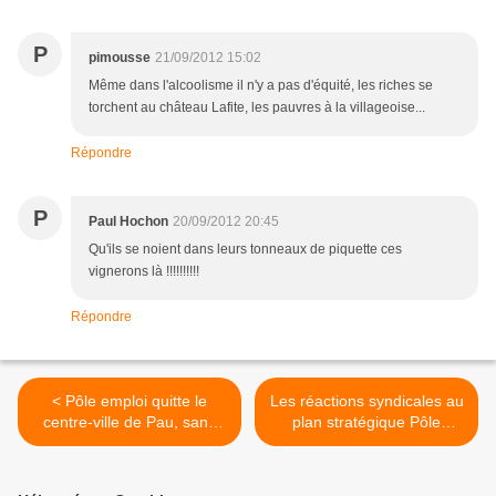
P
pimousse
21/09/2012 15:02
Même dans l'alcoolisme il n'y a pas d'équité, les riches se
torchent au château Lafite, les pauvres à la villageoise...
Répondre
P
Paul Hochon
20/09/2012 20:45
Qu'ils se noient dans leurs tonneaux de piquette ces
vignerons là !!!!!!!!!!
Répondre
< Pôle emploi quitte le
Les réactions syndicales au
centre-ville de Pau, sans
plan stratégique Pôle
concertation avec les
emploi 2015 >
collectivités territoriales.