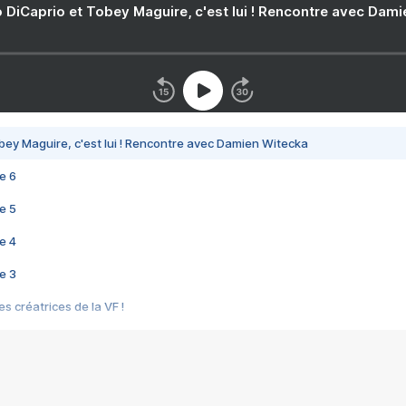
 DiCaprio et Tobey Maguire, c'est lui ! Rencontre avec Dam
bey Maguire, c'est lui ! Rencontre avec Damien Witecka
e 6
e 5
e 4
e 3
s créatrices de la VF !
e 2
e 1
e Mektoub My Love arrive enfin ! Rencontre avec Shaïn Boumedine et Sal