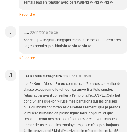
sentais pas en "phase" avec ce travail<br /> <br /> <br />
Répondre
.
......
22/11/2010 20:39
<br /> http://183jours.blogspot.com/2010/08/extrait-premieres-
pages-premier-pas.html<br /> <br /> <br />
Répondre
J
Jean Louis Gazagnaire
22/11/2010 19:49
<br /> Bon....Alors...Par où commencer ? Je suis conseiller de
classe exceptionnelle (eh oui, çà arrive !) à Pôle emploi,
j'étais auparavant conseiller à l'emploi à l'ex ANPE...Cela fait
donc 34 ans que<br /> j'use mes pantalons sur les chaises
plus ou moins confortables de l'établissement, que je prends
la misère humaine en pleine figure tous les jours, et que
j'essaie d'avoir des mots de réconfort<br /> envers tous les
demandeurs et tous les employeurs, et ce n'est pas toujours
facile, croyez moi ! Mais j'y arrive, et je m'accroche, et j'ai 55