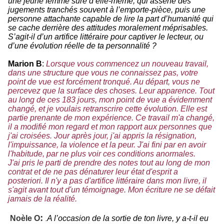
une jeune femme sûre d’elle-même, qui assène des
jugements tranchés souvent à l’emporte-pièce, puis une
personne attachante capable de lire la part d’humanité qui
se cache derrière des attitudes moralement méprisables.
S’agit-il d’un artifice littéraire pour captiver le lecteur, ou
d’une évolution réelle de ta personnalité ?
Marion B
:
Lorsque vous commencez un nouveau travail,
dans une structure que vous ne connaissez pas, votre
point de vue est forcément tronqué. Au départ, vous ne
percevez que la surface des choses. Leur apparence. Tout
au long de ces 183 jours, mon point de vue a évidemment
changé, et je voulais retranscrire cette évolution. Elle est
partie prenante de mon expérience. Ce travail m'a changé,
il a modifié mon regard et mon rapport aux personnes que
j'ai croisées. Jour après jour, j'ai appris la résignation,
l'impuissance, la violence et la peur. J'ai fini par en avoir
l'habitude, par ne plus voir ces conditions anormales.
J'ai pris le parti de prendre des notes tout au long de mon
contrat et de ne pas dénaturer leur état d'esprit a
posteriori. Il n'y a pas d'artifice littéraire dans mon livre, il
s'agit avant tout d'un témoignage. Mon écriture ne se défait
jamais de la réalité.
:
Noèle O
A l’occasion de la sortie de ton livre, y a-t-il eu
.