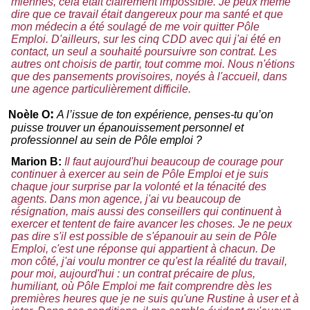
miennes, cela était clairement impossible. Je peux même
dire que ce travail était dangereux pour ma santé et que
mon médecin a été soulagé de me voir quitter Pôle
Emploi. D'ailleurs, sur les cinq CDD avec qui j'ai été en
contact, un seul a souhaité poursuivre son contrat. Les
autres ont choisis de partir, tout comme moi. Nous n'étions
que des pansements provisoires, noyés à l'accueil, dans
une agence particulièrement difficile.
:
Noèle O
A l’issue de ton expérience, penses-tu qu’on
puisse trouver un épanouissement personnel et
professionnel au sein de Pôle emploi ?
Marion B:
Il faut aujourd'hui beaucoup de courage pour
continuer à exercer au sein de Pôle Emploi et je suis
chaque jour surprise par la volonté et la ténacité des
agents. Dans mon agence, j'ai vu beaucoup de
résignation, mais aussi des conseillers qui continuent à
exercer et tentent de faire avancer les choses. Je ne peux
pas dire s'il est possible de s'épanouir au sein de Pôle
Emploi, c'est une réponse qui appartient à chacun. De
mon côté, j'ai voulu montrer ce qu'est la réalité du travail,
pour moi, aujourd'hui : un contrat précaire de plus,
humiliant, où Pôle Emploi me fait comprendre dès les
premières heures que je ne suis qu'une Rustine à user et à