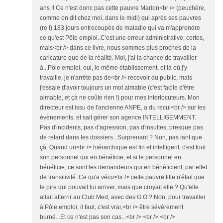
ans !! Ce n'est donc pas cette pauvre Marion<br /> (peuchère,
comme on dit chez moi, dans le midi) qui après ses pauvres
(re !) 183 jours entrecoupés de maladie qui va m'apprendre
ce qu'est Pôle emploi..C'est une erreur administrative, certes,
mais<br /> dans ce livre, nous sommes plus proches de la
caricature que de la réalité. Moi, j'ai la chance de travailler
à...Pôle emploi, oui, le même établissement, et là où j'y
travaille, je n'arrête pas de<br /> recevoir du public, mais
j'essaie d'avoir toujours un mot aimable (c'est facile d'être
aimable, et çà ne coûte rien !) pour mes interlocuteurs. Mon
directeur est issu de l'ancienne ANPE, a du recul<br /> sur les
évènements, et sait gérer son agence INTELLIGEMMENT.
Pas d'incidents, pas d'agression, pas d'insultes, presque pas
de retard dans les dossiers...Surprenant ? Non, pas tant que
çà. Quand un<br /> hiérarchique est fin et intelligent, c'est tout
son personnel qui en bénéficie, et si le personnel en
bénéficie, ce sont les demandeurs qui en bénéficient, par effet
de transitivité. Ce qu'a vécu<br /> cette pauvre fille n'était que
le pire qui pouvait lui arriver, mais que croyait elle ? Qu'elle
allait atterrir au Club Med, avec des G.O ? Non, pour travailler
à Pôle emploi, il faut, c'est vrai,<br /> être sévèrement
burné...Et ce n'est pas son cas...<br /> <br /> <br />