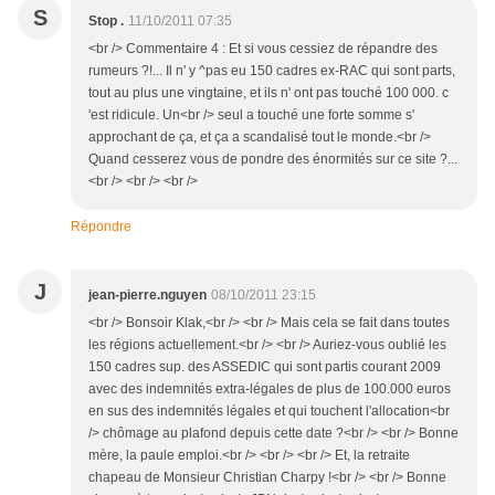
S
Stop .
11/10/2011 07:35
<br /> Commentaire 4 : Et si vous cessiez de répandre des
rumeurs ?!... Il n' y ^pas eu 150 cadres ex-RAC qui sont parts,
tout au plus une vingtaine, et ils n' ont pas touché 100 000. c
'est ridicule. Un<br /> seul a touché une forte somme s'
approchant de ça, et ça a scandalisé tout le monde.<br />
Quand cesserez vous de pondre des énormités sur ce site ?...
<br /> <br /> <br />
Répondre
J
jean-pierre.nguyen
08/10/2011 23:15
<br /> Bonsoir Klak,<br /> <br /> Mais cela se fait dans toutes
les régions actuellement.<br /> <br /> Auriez-vous oublié les
150 cadres sup. des ASSEDIC qui sont partis courant 2009
avec des indemnités extra-légales de plus de 100.000 euros
en sus des indemnités légales et qui touchent l'allocation<br
/> chômage au plafond depuis cette date ?<br /> <br /> Bonne
mère, la paule emploi.<br /> <br /> <br /> Et, la retraite
chapeau de Monsieur Christian Charpy !<br /> <br /> Bonne