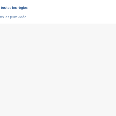
 toutes les règles
s les jeux vidéo
us choquant de Rockstar ? - Le scandale BULLY
e plus moche de Steam
du RÊVE tourne au CAUCHEMAR
pendant 8 heures
it… à tort
umiliés par un jeu vidéo
ire - Final Fantasy 8
ti un empire - Age of Empires
story DOFUS
tard, il crée l'un des pires jeux de tous les temps, MindsEye.