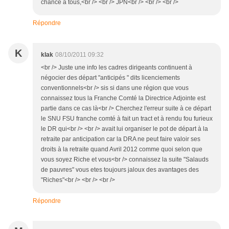
chance à tous,<br /> <br /> JPN<br /> <br /> <br />
Répondre
K
klak
08/10/2011 09:32
<br /> Juste une info les cadres dirigeants continuent à
négocier des départ "anticipés " dits licenciements
conventionnels<br /> sis si dans une région que vous
connaissez tous la Franche Comté la Directrice Adjointe est
partie dans ce cas là<br /> Cherchez l'erreur suite à ce départ
le SNU FSU franche comté à fait un tract et à rendu fou furieux
le DR qui<br /> <br /> avait lui organiser le pot de départ à la
retraite par anticipation car la DRA ne peut faire valoir ses
droits à la retraite quand Avril 2012 comme quoi selon que
vous soyez Riche et vous<br /> connaissez la suite "Salauds
de pauvres" vous etes toujours jaloux des avantages des
"Riches"<br /> <br /> <br />
Répondre