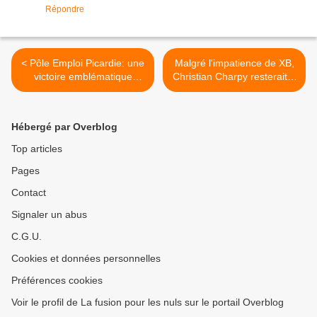
Répondre
< Pôle Emploi Picardie: une
Malgré l'impatience de XB,
victoire emblématique
Christian Charpy resterait à
contre la précarité.
la tête de Pôle emploi
jusqu'en décembre. >
Hébergé par Overblog
Top articles
Pages
Contact
Signaler un abus
C.G.U.
Cookies et données personnelles
Préférences cookies
Voir le profil de La fusion pour les nuls sur le portail Overblog