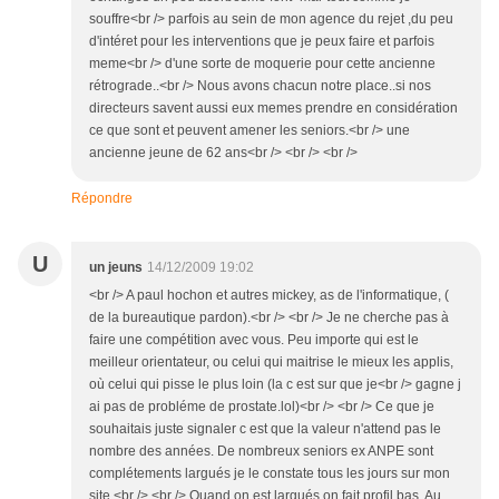
souffre<br /> parfois au sein de mon agence du rejet ,du peu
d'intéret pour les interventions que je peux faire et parfois
meme<br /> d'une sorte de moquerie pour cette ancienne
rétrograde..<br /> Nous avons chacun notre place..si nos
directeurs savent aussi eux memes prendre en considération
ce que sont et peuvent amener les seniors.<br /> une
ancienne jeune de 62 ans<br /> <br /> <br />
Répondre
U
un jeuns
14/12/2009 19:02
<br /> A paul hochon et autres mickey, as de l'informatique, (
de la bureautique pardon).<br /> <br /> Je ne cherche pas à
faire une compétition avec vous. Peu importe qui est le
meilleur orientateur, ou celui qui maitrise le mieux les applis,
où celui qui pisse le plus loin (la c est sur que je<br /> gagne j
ai pas de probléme de prostate.lol)<br /> <br /> Ce que je
souhaitais juste signaler c est que la valeur n'attend pas le
nombre des années. De nombreux seniors ex ANPE sont
complétements largués je le constate tous les jours sur mon
site.<br /> <br /> Quand on est largués on fait profil bas. Au