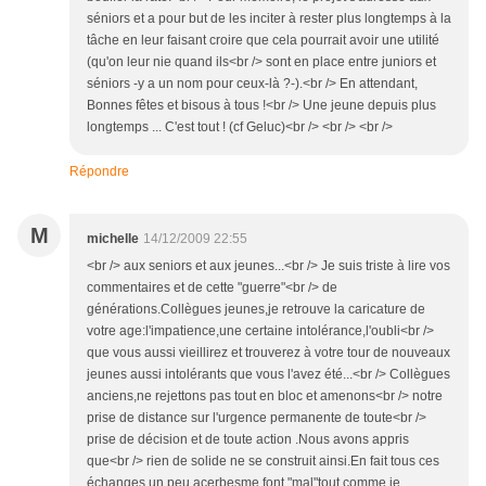
séniors et a pour but de les inciter à rester plus longtemps à la
tâche en leur faisant croire que cela pourrait avoir une utilité
(qu'on leur nie quand ils<br /> sont en place entre juniors et
séniors -y a un nom pour ceux-là ?-).<br /> En attendant,
Bonnes fêtes et bisous à tous !<br /> Une jeune depuis plus
longtemps ... C'est tout ! (cf Geluc)<br /> <br /> <br />
Répondre
M
michelle
14/12/2009 22:55
<br /> aux seniors et aux jeunes...<br /> Je suis triste à lire vos
commentaires et de cette "guerre"<br /> de
générations.Collègues jeunes,je retrouve la caricature de
votre age:l'impatience,une certaine intolérance,l'oubli<br />
que vous aussi vieillirez et trouverez à votre tour de nouveaux
jeunes aussi intolérants que vous l'avez été...<br /> Collègues
anciens,ne rejettons pas tout en bloc et amenons<br /> notre
prise de distance sur l'urgence permanente de toute<br />
prise de décision et de toute action .Nous avons appris
que<br /> rien de solide ne se construit ainsi.En fait tous ces
échanges un peu acerbesme font "mal"tout comme je