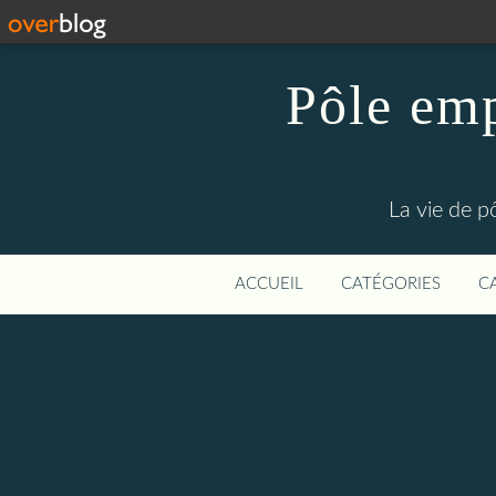
Pôle emp
La vie de p
ACCUEIL
CATÉGORIES
C