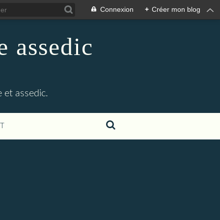
Connexion
+
Créer mon blog
e assedic
 et assedic.
T