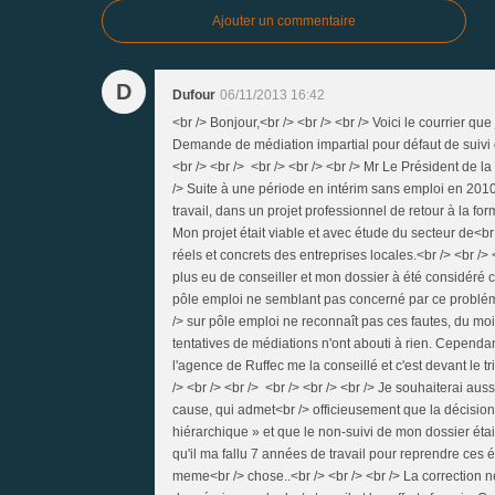
Ajouter un commentaire
D
Dufour
06/11/2013 16:42
<br /> Bonjour,<br /> <br /> <br /> Voici le courrier qu
Demande de médiation impartial pour défaut de suivi d
<br /> <br /> <br /> <br /> <br /> Mr Le Président de l
/> Suite à une période en intérim sans emploi en 2010,
travail, dans un projet professionnel de retour à la f
Mon projet était viable et avec étude du secteur de<b
réels et concrets des entreprises locales.<br /> <br />
plus eu de conseiller et mon dossier à été considéré c
pôle emploi ne semblant pas concerné par ce problém
/> sur pôle emploi ne reconnaît pas ces fautes, du mo
tentatives de médiations n'ont abouti à rien. Cependa
l'agence de Ruffec me la conseillé et c'est devant le tr
/> <br /> <br /> <br /> <br /> <br /> Je souhaiterai aus
cause, qui admet<br /> officieusement que la décisio
hiérarchique » et que le non-suivi de mon dossier étai
qu'il ma fallu 7 années de travail pour reprendre ces 
meme<br /> chose..<br /> <br /> <br /> La correction 