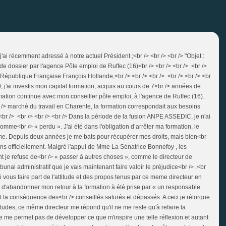
e j'ai récemment adressé à notre actuel Président ;<br /> <br /> <br /> "Objet :
e dossier par l'agence Pôle emploi de Ruffec (16)<br /> <br /> <br /> <br />
a République Française François Hollande,<br /> <br /> <br /> <br /> <br /> <br
 j'ai investis mon capital formation, acquis au cours de 7<br /> années de
ormation continue avec mon conseiller pôle emploi, à l'agence de Ruffec (16).
r /> marché du travail en Charente, la formation correspondait aux besoins
 <br /> <br /> <br /> <br /> Dans la période de la fusion ANPE ASSEDIC, je n'ai
omme<br /> « perdu ». J'ai été dans l'obligation d’arrêter ma formation, le
e. Depuis deux années je me bats pour récupérer mes droits, mais bien<br
ins officiellement. Malgré l'appui de Mme La Sénatrice Bonnefoy , les
nt je refuse de<br /> « passer à autres choses », comme le directeur de
ibunal administratif que je vais maintenant faire valoir le préjudice<br /> .<br
si vous faire part de l'attitude et des propos tenus par ce meme directeur en
n d'abandonner mon retour à la formation à été prise par « un responsable
t la conséquence des<br /> conseillés saturés et dépassés. A ceci je rétorque
études, ce même directeur me répond qu'il ne me reste qu'à refaire la
ne me permet pas de développer ce que m'inspire une telle réflexion et autant