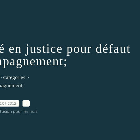
é en justice pour défaut
mpagnement;
>
Categories
>
mpagnement;
0.09.2012
…
fusion pour les nuls