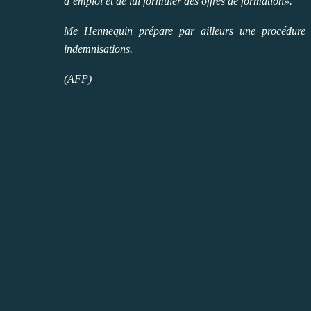
d’emploi et de lui formuler des offres de formation».
Me Hennequin prépare par ailleurs une procédure c
indemnisations.
(AFP)