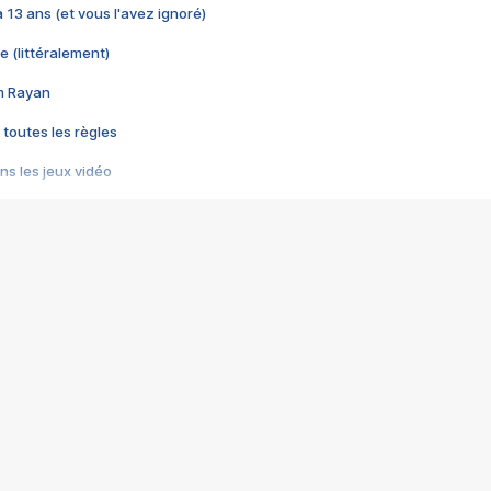
 a 13 ans (et vous l'avez ignoré)
e (littéralement)
im Rayan
 toutes les règles
s les jeux vidéo
us choquant de Rockstar ? - Le scandale BULLY
e plus moche de Steam
du RÊVE tourne au CAUCHEMAR
pendant 8 heures
it… à tort
umiliés par un jeu vidéo
ire - Final Fantasy 8
ti un empire - Age of Empires