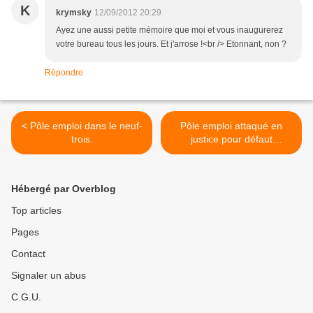
K
krymsky
12/09/2012 20:29
Ayez une aussi petite mémoire que moi et vous inaugurerez
votre bureau tous les jours. Et j'arrose !<br /> Etonnant, non ?
Répondre
< Pôle emploi dans le neuf-
Pôle emploi attaqué en
trois.
justice pour défaut
d'accompagnement; >
Hébergé par Overblog
Top articles
Pages
Contact
Signaler un abus
C.G.U.