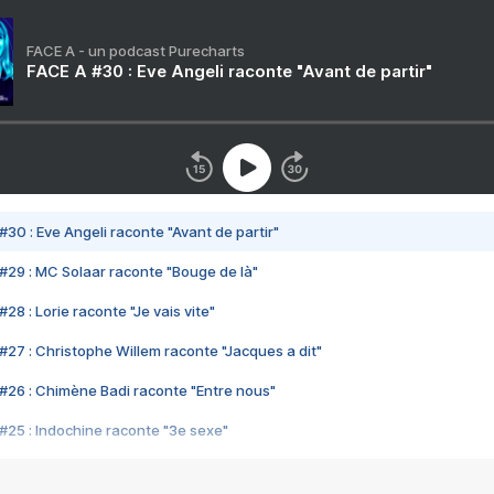
FACE A - un podcast Purecharts
FACE A #30 : Eve Angeli raconte "Avant de partir"
#30 : Eve Angeli raconte "Avant de partir"
#29 : MC Solaar raconte "Bouge de là"
28 : Lorie raconte "Je vais vite"
#27 : Christophe Willem raconte "Jacques a dit"
#26 : Chimène Badi raconte "Entre nous"
#25 : Indochine raconte "3e sexe"
#24 : Zaho raconte "C'est chelou"