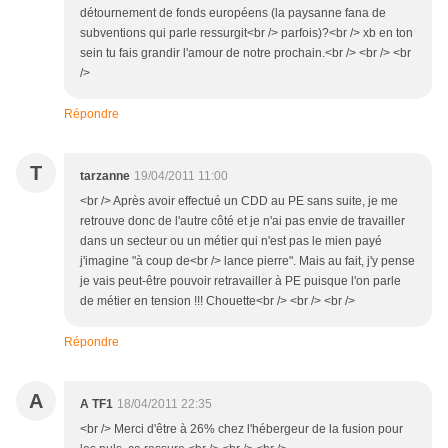
détournement de fonds européens (la paysanne fana de
subventions qui parle ressurgit<br /> parfois)?<br /> xb en ton
sein tu fais grandir l'amour de notre prochain.<br /> <br /> <br
/>
Répondre
T
tarzanne
19/04/2011 11:00
<br /> Après avoir effectué un CDD au PE sans suite, je me
retrouve donc de l'autre côté et je n'ai pas envie de travailler
dans un secteur ou un métier qui n'est pas le mien payé
j'imagine "à coup de<br /> lance pierre". Mais au fait, j'y pense
je vais peut-être pouvoir retravailler à PE puisque l'on parle
de métier en tension !!! Chouette<br /> <br /> <br />
Répondre
A
A TF1
18/04/2011 22:35
<br /> Merci d'être à 26% chez l'hébergeur de la fusion pour