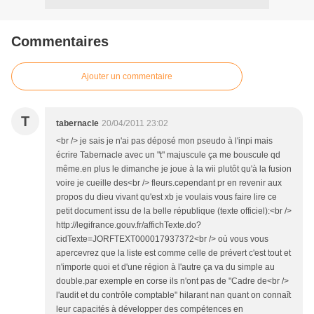
Commentaires
Ajouter un commentaire
T
tabernacle
20/04/2011 23:02
<br /> je sais je n'ai pas déposé mon pseudo à l'inpi mais
écrire Tabernacle avec un "t" majuscule ça me bouscule qd
même.en plus le dimanche je joue à la wii plutôt qu'à la fusion
voire je cueille des<br /> fleurs.cependant pr en revenir aux
propos du dieu vivant qu'est xb je voulais vous faire lire ce
petit document issu de la belle république (texte officiel):<br />
http://legifrance.gouv.fr/affichTexte.do?
cidTexte=JORFTEXT000017937372<br /> où vous vous
apercevrez que la liste est comme celle de prévert c'est tout et
n'importe quoi et d'une région à l'autre ça va du simple au
double.par exemple en corse ils n'ont pas de "Cadre de<br />
l'audit et du contrôle comptable" hilarant nan quant on connaît
leur capacités à développer des compétences en