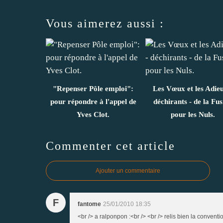
Vous aimerez aussi :
"Repenser Pôle emploi":
Les Vœux et les Adieu
pour répondre à l'appel de
déchirants - de la Fus
Yves Clot.
pour les Nuls.
Commenter cet article
Ajouter un commentaire
F
fantome
25/01/2010 18:35
<br /> a ralponpon :<br /> <br /> relis bien la conventi