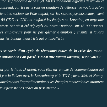
on se préoccupe de ce sujet. Vu les conditions difficiles de travail et
comprend, car les gens sont en situation de détresse ­, je voulais qu’on
rtenaires sociaux de Pôle emploi, sur les risques psychosociaux, vient
e : 80 CDD et CDI ont renforcé les équipes en Lorraine, en moyenne
forts ont ainsi été déployés au niveau national sur 45 000 agents.
les employeurs pour ne pas gâcher d’emplois ; ensuite, il faudra
ns les bassins industriels qui ont souffert.»
 se sortir d’un cycle de récessions issues de la crise des mono-
e automobile l’an passé. Y a-t-il une fatalité lorraine, selon vous ?
ortir par le haut. D’abord, vous êtes sur un axe de communication qui
 Il y a la liaison avec le Luxembourg et le TGV ; avec Metz et Nancy,
vancées dans l’agroalimentaire et les énergies renouvelables montrent
 faut juste ne pas céder au pessimisme.»