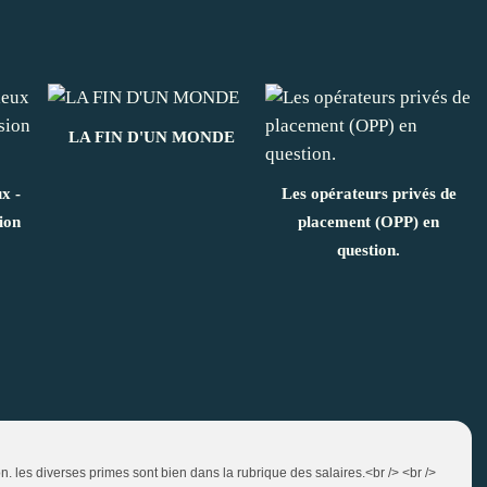
LA FIN D'UN MONDE
x -
Les opérateurs privés de
ion
placement (OPP) en
question.
on. les diverses primes sont bien dans la rubrique des salaires.<br /> <br />