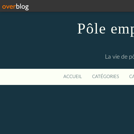
Pôle emp
La vie de p
ACCUEIL
CATÉGORIES
C