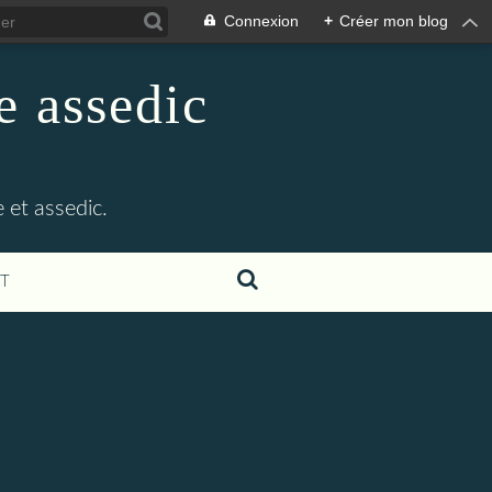
Connexion
+
Créer mon blog
e assedic
 et assedic.
T