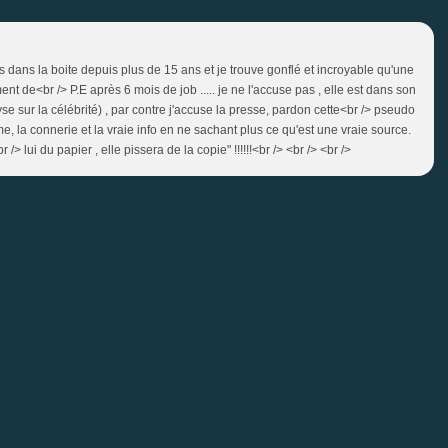
je suis dans la boite depuis plus de 15 ans et je trouve gonflé et incroyable qu'une
 de<br /> P.E après 6 mois de job ..... je ne l'accuse pas , elle est dans son
yse sur la célébrité) , par contre j'accuse la presse, pardon cette<br /> pseudo
me, la connerie et la vraie info en ne sachant plus ce qu'est une vraie source.
> lui du papier , elle pissera de la copie" !!!!!!<br /> <br /> <br />