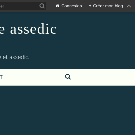
Connexion
+
Créer mon blog
e assedic
 et assedic.
T