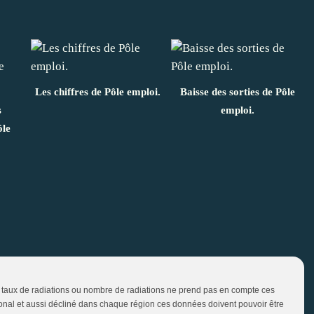
Les chiffres de Pôle emploi.
Baisse des sorties de Pôle
s
emploi.
ôle
 du taux de radiations ou nombre de radiations ne prend pas en compte ces
tional et aussi décliné dans chaque région ces données doivent pouvoir être