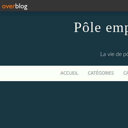
Pôle emp
La vie de p
ACCUEIL
CATÉGORIES
C