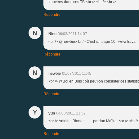
trouvées dans ces TB.<br /> <br /> <br />
Répondre
N
Nino
06/03/2011 14:07
<br /> @newbie:<br /> C'est ici, page 10 : www.travail
Répondre
N
newbie
05/03/2011 11:45
<br /> @Bol en Bois : où peut-on consulter ces statisti
Répondre
Y
yun
04/03/2011 21:52
<br /> Antoine Blondin ...... pardon Maître !<br /> <br />
Répondre