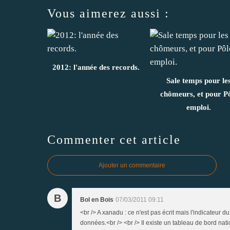
Vous aimerez aussi :
2012: l'année des records.
Sale temps pour le
chômeurs, et pour P
emploi.
Commenter cet article
Ajouter un commentaire
B
Bol en Bois
07/03/2011 09:11
<br /> A xanadu : ce n'est pas écrit mais l'indicateur
données.<br /> <br /> Il existe un tableau de bord na