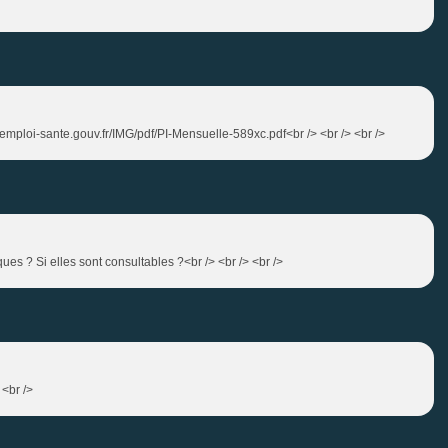
-emploi-sante.gouv.fr/IMG/pdf/PI-Mensuelle-589xc.pdf<br /> <br /> <br />
ques ? Si elles sont consultables ?<br /> <br /> <br />
 <br />