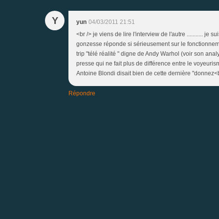
Y
yun
04/03/2011 21:51
<br /> je viens de lire l'interview de l'autre ........... 
gonzesse réponde si sérieusement sur le fonctionnement
trip "télé réalité " digne de Andy Warhol (voir son anal
presse qui ne fait plus de différence entre le voyeuris
Antoine Blondi disait bien de cette dernière "donnez<br /
Répondre