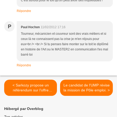
C'est surtout pour le toit qu'on peut avoir des inquiétudes !
Répondre
P
Paul Hochon
11/02/2012 17:16
Tourneur, mécanicien et couvreur sont des vrais métiers et si
ceux là ne connaissent pas la crise je m'en réjouis pour
eux<br /> <br /> Si tu penses faire monter sur le toit le diplômé
en histoire de l'Art ou le MASTER2 en communication t'es mal
barré toi
Répondre
< Sarkozy propose un
Le candidat de l'UMP révise
référendum sur l'offre
la mission de Pôle emploi. >
raisonnable d'emploi.
Hébergé par Overblog
Top articles