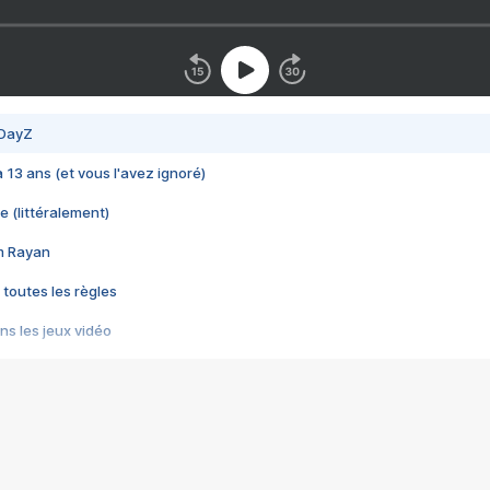
 DayZ
 a 13 ans (et vous l'avez ignoré)
e (littéralement)
im Rayan
 toutes les règles
s les jeux vidéo
us choquant de Rockstar ? - Le scandale BULLY
e plus moche de Steam
du RÊVE tourne au CAUCHEMAR
pendant 8 heures